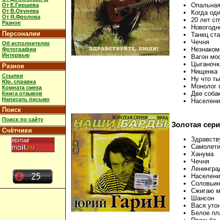
Опальная
От Е.Гиршева
От В.Окунева
Когда од
От Я.Фролова
20 лет сп
Разное
Новогодн
Персоналии
Танец ст
Чечня
Об исполнителях
Незнаком
Фотографии
Интервью
Вагон мо
Цыганочк
Разное
Нищенка
Ссылки
Ну что т
Юр. справка
Монолог 
Комната смеха
Две соба
Книга отзывов
Написать письмо
Населени
Поиск
Поиск по сайту
Золотая сери
Счётчики
Здравств
Самолети
Ханума
Чечня
Ленингра
Населени
Соловьин
Сжигаю м
Шансон
Вася утон
Белое пл