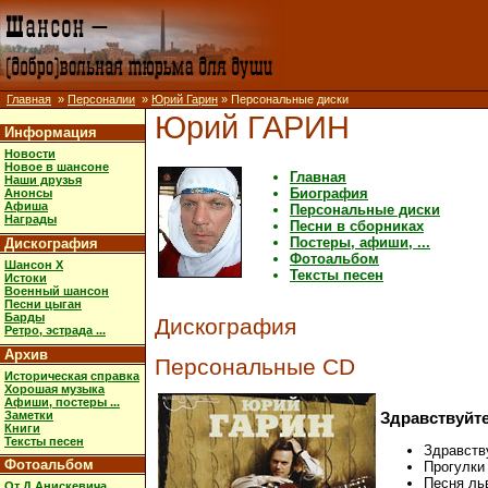
Главная
»
Персоналии
»
Юрий Гарин
» Персональные диски
Юрий ГАРИН
Информация
Новости
Новое в шансоне
Главная
Наши друзья
Биография
Анонсы
Афиша
Персональные диски
Награды
Песни в сборниках
Постеры, афиши, ...
Дискография
Фотоальбом
Шансон X
Тексты песен
Истоки
Военный шансон
Песни цыган
Барды
Дискография
Ретро, эстрада ...
Архив
Персональные CD
Историческая справка
Хорошая музыка
Афиши, постеры ...
Заметки
Здравствуйте
Книги
Тексты песен
Здравств
Фотоальбом
Прогулки
Песня ль
От Д.Анискевича