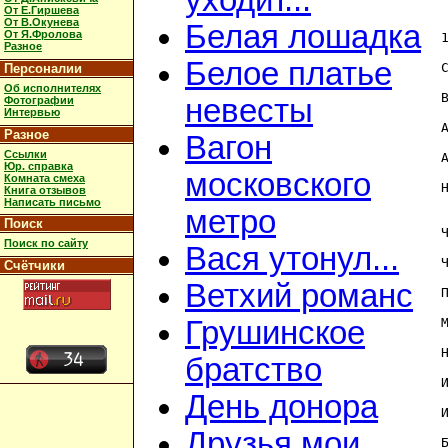
уходит...
От Е.Гиршева
От В.Окунева
Белая лошадка
От Я.Фролова
Разное
Белое платье
Персоналии
Об исполнителях
невесты
Фотографии
Интервью
Разное
Вагон
Ссылки
Юр. справка
московского
Комната смеха
Книга отзывов
Написать письмо
метро
Поиск
Поиск по сайту
Вася утонул...
Счётчики
Ветхий романс
П
Грушинское
братство
День донора
Друзья мои