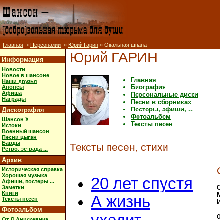
Главная
»
Персоналии
»
Юрий Гарин
» Опальная шпана
Юрий ГАРИН
Информация
Новости
Новое в шансоне
Главная
Наши друзья
Биография
Анонсы
Афиша
Персональные диски
Награды
Песни в сборниках
Постеры, афиши, ...
Дискография
Фотоальбом
Шансон X
Тексты песен
Истоки
Военный шансон
Песни цыган
Барды
Тексты песен, стихи
Ретро, эстрада ...
Архив
Историческая справка
Хорошая музыка
20 лет спустя
Афиши, постеры ...
Заметки
Книги
А жизнь
Тексты песен
Фотоальбом
От Д.Анискевича