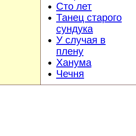
Сто лет
Танец старого
сундука
У случая в
плену
Ханума
Чечня