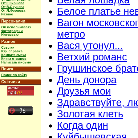
Белая лошадка
От Е.Гиршева
От В.Окунева
Белое платье не
От Я.Фролова
Разное
Вагон московско
Персоналии
Об исполнителях
метро
Фотографии
Интервью
Разное
Вася утонул...
Ссылки
Юр. справка
Ветхий романс
Комната смеха
Книга отзывов
Написать письмо
Грушинское брат
Поиск
Поиск по сайту
День донора
Счётчики
Друзья мои
Здравствуйте, л
Золотая клеть
Когда один
Куйбышевская