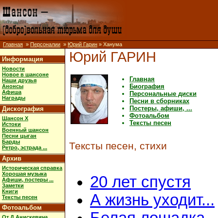
Главная
»
Персоналии
»
Юрий Гарин
» Ханума
Юрий ГАРИН
Информация
Новости
Новое в шансоне
Главная
Наши друзья
Биография
Анонсы
Афиша
Персональные диски
Награды
Песни в сборниках
Постеры, афиши, ...
Дискография
Фотоальбом
Шансон X
Тексты песен
Истоки
Военный шансон
Песни цыган
Барды
Тексты песен, стихи
Ретро, эстрада ...
Архив
Историческая справка
Хорошая музыка
20 лет спустя
Афиши, постеры ...
Заметки
Книги
А жизнь уходит...
Тексты песен
Фотоальбом
От Д.Анискевича