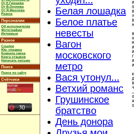
уходит...
От Е.Гиршева
От В.Окунева
Белая лошадка
От Я.Фролова
Разное
Белое платье
Персоналии
Об исполнителях
невесты
Фотографии
Интервью
Разное
Вагон
Ссылки
Юр. справка
московского
Комната смеха
Книга отзывов
Написать письмо
метро
Поиск
Поиск по сайту
Вася утонул...
Счётчики
Ветхий романс
Грушинское
братство
День донора
Друзья мои