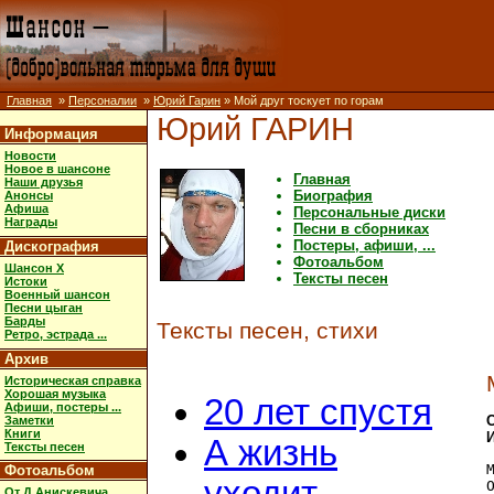
Главная
»
Персоналии
»
Юрий Гарин
» Мой друг тоскует по горам
Юрий ГАРИН
Информация
Новости
Новое в шансоне
Главная
Наши друзья
Биография
Анонсы
Афиша
Персональные диски
Награды
Песни в сборниках
Постеры, афиши, ...
Дискография
Фотоальбом
Шансон X
Тексты песен
Истоки
Военный шансон
Песни цыган
Барды
Тексты песен, стихи
Ретро, эстрада ...
Архив
Историческая справка
Хорошая музыка
20 лет спустя
Афиши, постеры ...
Заметки
Книги
А жизнь
Тексты песен
Фотоальбом
От Д.Анискевича