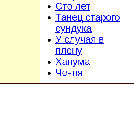
Сто лет
Танец старого
сундука
У случая в
плену
Ханума
Чечня