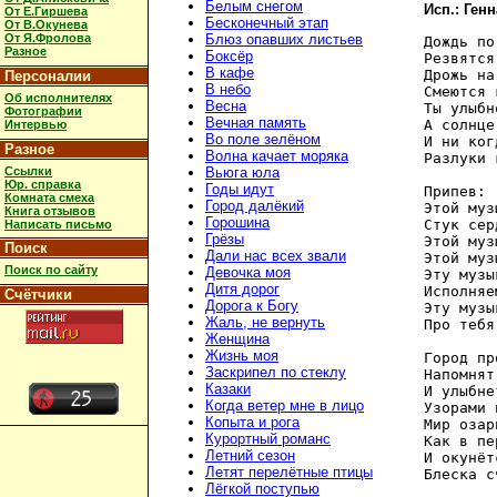
Белым снегом
Исп.: Ген
От Е.Гиршева
Бесконечный этап
От В.Окунева
От Я.Фролова
Блюз опавших листьев
Дождь по
Разное
Боксёр
Резвятся
В кафе
Дрожь на
Персоналии
В небо
Смеются 
Об исполнителях
Весна
Ты улыбн
Фотографии
Вечная память
А солнце
Интервью
Во поле зелёном
И ни ког
Разное
Волна качает моряка
Разлуки 
Ссылки
Вьюга юла
Юр. справка
Годы идут
Припев:

Комната смеха
Город далёкий
Этой муз
Книга отзывов
Горошина
Стук сер
Написать письмо
Грёзы
Этой муз
Поиск
Дали нас всех звали
Этой муз
Поиск по сайту
Девочка моя
Эту музы
Дитя дорог
Исполняе
Счётчики
Дорога к Богу
Эту музы
Жаль, не вернуть
Про тебя
Женщина
Жизнь моя
Город пр
Заскрипел по стеклу
Напомнят
Казаки
И улыбне
Когда ветер мне в лицо
Узорами 
Копыта и рога
Мир озар
Курортный романс
Как в пе
Летний сезон
И окунёт
Летят перелётные птицы
Блеска с
Лёгкой поступью