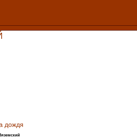
Й
а дождя
 Вяземский