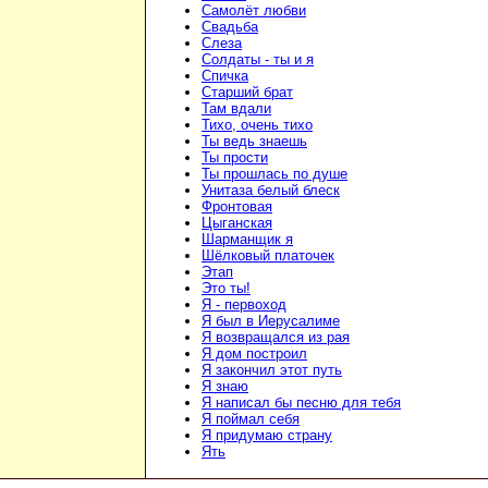
Самолёт любви
Свадьба
Слеза
Солдаты - ты и я
Спичка
Старший брат
Там вдали
Тихо, очень тихо
Ты ведь знаешь
Ты прости
Ты прошлась по душе
Унитаза белый блеск
Фронтовая
Цыганская
Шарманщик я
Шёлковый платочек
Этап
Это ты!
Я - первоход
Я был в Иерусалиме
Я возвращался из рая
Я дом построил
Я закончил этот путь
Я знаю
Я написал бы песню для тебя
Я поймал себя
Я придумаю страну
Ять