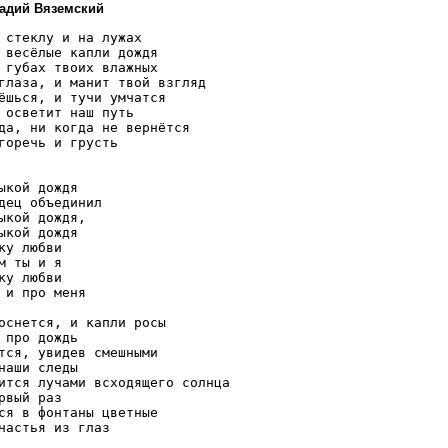
надий Вяземский
 стеклу и на лужах 

 весёлые капли дождя

 губах твоих влажных 

глаза, и манит твой взгляд 

ёшься, и тучи умчатся 

 осветит наш путь

да, ни когда не вернётся 

горечь и грусть

ыкой дождя 

дец объединил

ыкой дождя, 

ыкой дождя

ку любви

м ты и я

ку любви

 и про меня

оснется, и капли росы 

 про дождь

тся, увидев смешными

наши следы

ится лучами всходящего солнца 

рвый раз

ся в фонтаны цветные

частья из глаз
