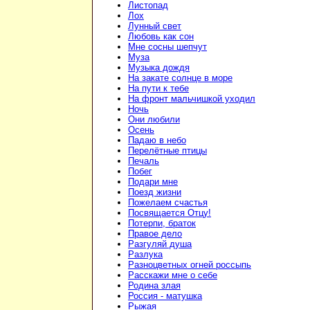
Листопад
Лох
Лунный свет
Любовь как сон
Мне сосны шепчут
Муза
Музыка дождя
На закате солнце в море
На пути к тебе
На фронт мальчишкой уходил
Ночь
Они любили
Осень
Падаю в небо
Перелётные птицы
Печаль
Побег
Подари мне
Поезд жизни
Пожелаем счастья
Посвящается Отцу!
Потерпи, браток
Правое дело
Разгуляй душа
Разлука
Разноцветных огней россыпь
Расскажи мне о себе
Родина злая
Россия - матушка
Рыжая