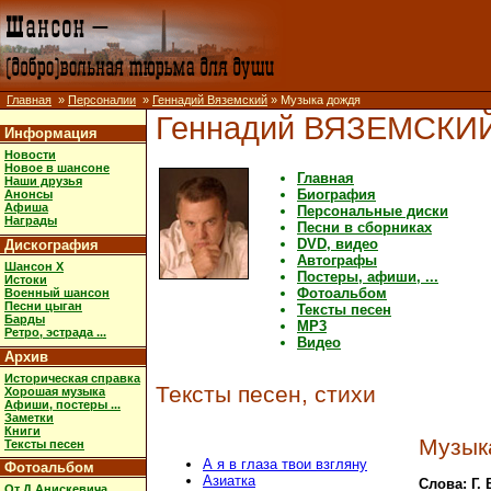
Главная
»
Персоналии
»
Геннадий Вяземский
» Музыка дождя
Геннадий ВЯЗЕМСКИ
Информация
Новости
Новое в шансоне
Главная
Наши друзья
Биография
Анонсы
Афиша
Персональные диски
Награды
Песни в сборниках
DVD, видео
Дискография
Автографы
Шансон X
Постеры, афиши, ...
Истоки
Фотоальбом
Военный шансон
Песни цыган
Тексты песен
Барды
MP3
Ретро, эстрада ...
Видео
Архив
Историческая справка
Тексты песен, стихи
Хорошая музыка
Афиши, постеры ...
Заметки
Книги
Музык
Тексты песен
А я в глаза твои взгляну
Фотоальбом
Азиатка
Слова: Г.
От Д.Анискевича