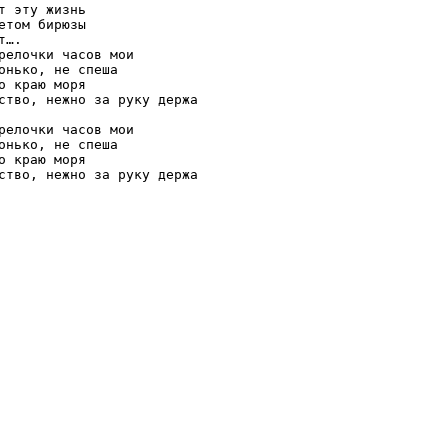
т эту жизнь

етом бирюзы

….

релочки часов мои

онько, не спеша

о краю моря 

ство, нежно за руку держа

релочки часов мои

онько, не спеша

о краю моря 

ство, нежно за руку держа
