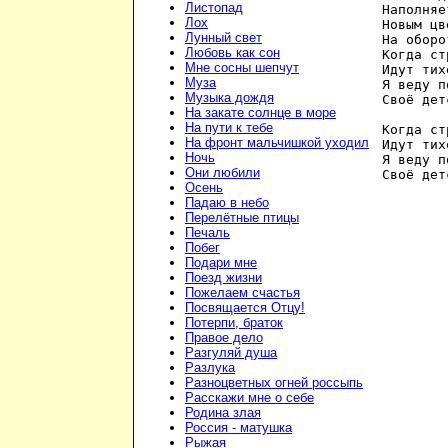
Листопад
Наполняе
Лох
Новым цв
Лунный свет
На оборот
Любовь как сон
Когда ст
Мне сосны шепчут
Идут тих
Муза
Я веду п
Музыка дождя
Своё дет
На закате солнце в море
На пути к тебе
Когда ст
На фронт мальчишкой уходил
Идут тих
Ночь
Я веду п
Они любили
Своё дет
Осень
Падаю в небо
Перелётные птицы
Печаль
Побег
Подари мне
Поезд жизни
Пожелаем счастья
Посвящается Отцу!
Потерпи, браток
Правое дело
Разгуляй душа
Разлука
Разноцветных огней россыпь
Расскажи мне о себе
Родина злая
Россия - матушка
Рыжая