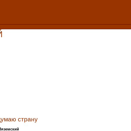
Й
думаю страну
 Вяземский