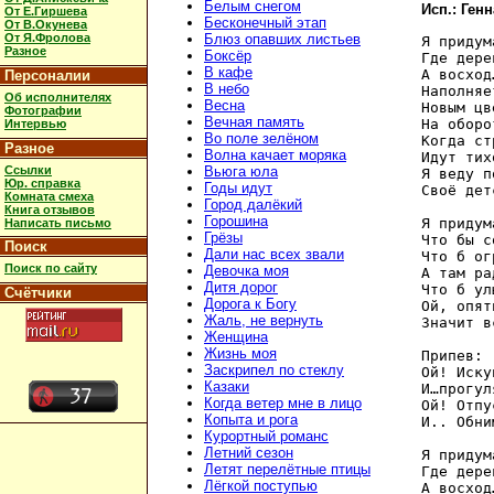
Белым снегом
Исп.: Ген
От Е.Гиршева
Бесконечный этап
От В.Окунева
От Я.Фролова
Блюз опавших листьев
Я придум
Разное
Боксёр
Где дере
В кафе
А восход…
Персоналии
В небо
Наполняе
Об исполнителях
Весна
Новым цв
Фотографии
Вечная память
На оборот
Интервью
Во поле зелёном
Когда ст
Разное
Волна качает моряка
Идут тих
Ссылки
Вьюга юла
Я веду п
Юр. справка
Годы идут
Своё дет
Комната смеха
Город далёкий
Книга отзывов
Горошина
Я придум
Написать письмо
Грёзы
Что бы с
Поиск
Дали нас всех звали
Что б ог
Поиск по сайту
Девочка моя
А там ра
Дитя дорог
Что б ул
Счётчики
Дорога к Богу
Ой, опят
Жаль, не вернуть
Значит в
Женщина
Жизнь моя
Припев:

Заскрипел по стеклу
Ой! Иску
Казаки
И…прогул
Когда ветер мне в лицо
Ой! Отпу
Копыта и рога
И.. Обни
Курортный романс
Летний сезон
Я придум
Летят перелётные птицы
Где дере
Лёгкой поступью
А восход…