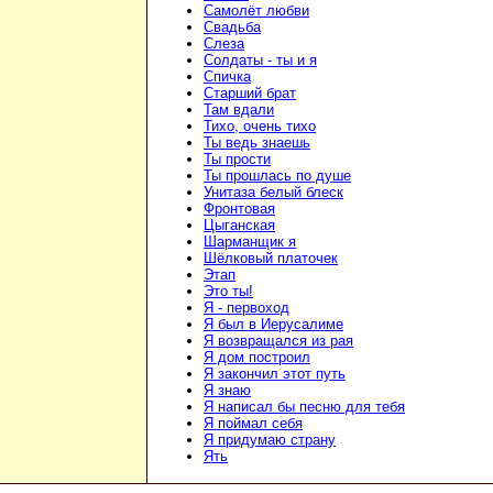
Самолёт любви
Свадьба
Слеза
Солдаты - ты и я
Спичка
Старший брат
Там вдали
Тихо, очень тихо
Ты ведь знаешь
Ты прости
Ты прошлась по душе
Унитаза белый блеск
Фронтовая
Цыганская
Шарманщик я
Шёлковый платочек
Этап
Это ты!
Я - первоход
Я был в Иерусалиме
Я возвращался из рая
Я дом построил
Я закончил этот путь
Я знаю
Я написал бы песню для тебя
Я поймал себя
Я придумаю страну
Ять