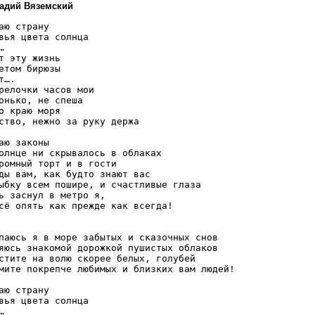
надий Вяземский
аю страну

вья цвета солнца



т эту жизнь

етом бирюзы

….

релочки часов мои

онько, не спеша

о краю моря 

ство, нежно за руку держа

аю законы

олнце ни скрывалось в облаках

ромный торт и в гости

ды вам, как будто знают вас

ыбку всем пошире, и счастливые глаза

ь заснул в метро я,

сё опять как прежде как всегда!

паюсь я в море забытых и сказочных снов

яюсь знакомой дорожкой пушистых облаков

стите на волю скорее белых, голубей

мите покрепче любимых и близких вам людей! 

аю страну

вья цвета солнца


