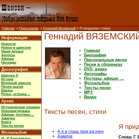
Главная
»
Персоналии
»
Геннадий Вяземский
» Я придумаю страну
Геннадий ВЯЗЕМСКИ
Информация
Новости
Новое в шансоне
Главная
Наши друзья
Биография
Анонсы
Афиша
Персональные диски
Награды
Песни в сборниках
DVD, видео
Дискография
Автографы
Шансон X
Постеры, афиши, ...
Истоки
Фотоальбом
Военный шансон
Песни цыган
Тексты песен
Барды
MP3
Ретро, эстрада ...
Видео
Архив
Историческая справка
Тексты песен, стихи
Хорошая музыка
Афиши, постеры ...
Заметки
Книги
Я при
Тексты песен
А я в глаза твои взгляну
Фотоальбом
Азиатка
Слова: Г.
От Д.Анискевича