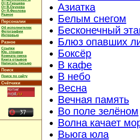
От Е.Гиршева
Азиатка
От В.Окунева
От Я.Фролова
Разное
Белым снегом
Персоналии
Бесконечный эта
Об исполнителях
Фотографии
Интервью
Блюз опавших л
Разное
Ссылки
Боксёр
Юр. справка
Комната смеха
Книга отзывов
В кафе
Написать письмо
Поиск
В небо
Поиск по сайту
Счётчики
Весна
Вечная память
Во поле зелёном
Волна качает мо
Вьюга юла