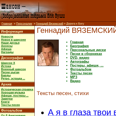
Главная
»
Персоналии
»
Геннадий Вяземский
» Дорога к Богу
Геннадий ВЯЗЕМСКИ
Информация
Новости
Новое в шансоне
Главная
Наши друзья
Биография
Анонсы
Афиша
Персональные диски
Награды
Песни в сборниках
DVD, видео
Дискография
Автографы
Шансон X
Постеры, афиши, ...
Истоки
Фотоальбом
Военный шансон
Песни цыган
Тексты песен
Барды
MP3
Ретро, эстрада ...
Видео
Архив
Историческая справка
Тексты песен, стихи
Хорошая музыка
Афиши, постеры ...
Заметки
Книги
Тексты песен
А я в глаза твои 
Фотоальбом
От Д.Анискевича