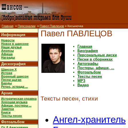
Главная
»
Персоналии
»
Павел Павлецов
» Косыночка
Павел ПАВЛЕЦОВ
Информация
Новости
Новое в шансоне
Главная
Наши друзья
Биография
Анонсы
Афиша
Персональные диски
Награды
Песни в сборниках
Автографы
Дискография
Постеры, афиши, ...
Шансон X
Фотоальбом
Истоки
Тексты песен
Военный шансон
Песни цыган
MP3
Барды
Видео
Ретро, эстрада ...
Архив
Тексты песен, стихи
Историческая справка
Хорошая музыка
Афиши, постеры ...
Заметки
Книги
Тексты песен
Ангел-хранитель
Фотоальбом
От Д.Анискевича