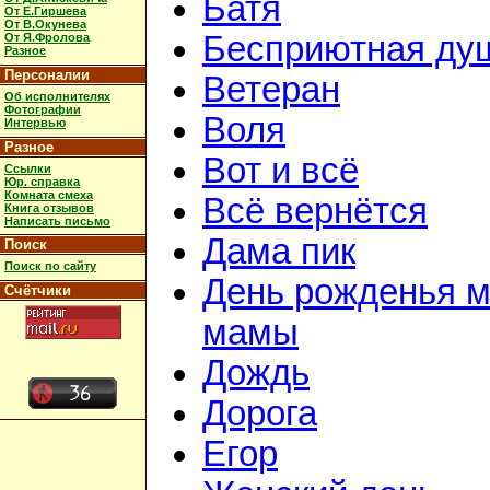
Батя
От Е.Гиршева
От В.Окунева
Бесприютная ду
От Я.Фролова
Разное
Персоналии
Ветеран
Об исполнителях
Фотографии
Воля
Интервью
Разное
Вот и всё
Ссылки
Юр. справка
Комната смеха
Всё вернётся
Книга отзывов
Написать письмо
Дама пик
Поиск
Поиск по сайту
День рожденья 
Счётчики
мамы
Дождь
Дорога
Егор