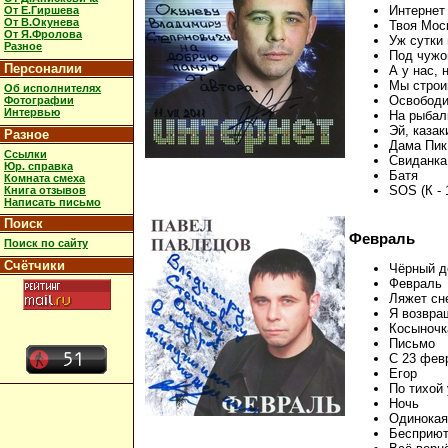
Интернет
От Е.Гиршева
От В.Окунева
Твоя Мос
От Я.Фролова
Уж сутки
Разное
Под чужо
Персоналии
А у нас, 
Мы стро
Об исполнителях
Освободи
Фотографии
Интервью
На рыбал
Эй, казак
Разное
Дама Пик
Ссылки
Свиданка
Юр. справка
Батя
Комната смеха
SOS (К - 
Книга отзывов
Написать письмо
Поиск
Февраль
Поиск по сайту
Счётчики
Чёрный 
Февраль
Ляжет сн
Я возвр
Косыночк
Письмо
С 23 фев
Егор
По тихой
Ночь
Одинокая
Бесприют