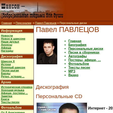
Главная
»
Персоналии
»
Павел Павлецов
» Персональные диски
Павел ПАВЛЕЦОВ
Информация
Новости
Новое в шансоне
Главная
Наши друзья
Биография
Анонсы
Афиша
Персональные диски
Награды
Песни в сборниках
Автографы
Дискография
Постеры, афиши, ...
Шансон X
Фотоальбом
Истоки
Тексты песен
Военный шансон
Песни цыган
MP3
Барды
Видео
Ретро, эстрада ...
Архив
Дискография
Историческая справка
Хорошая музыка
Афиши, постеры ...
Персональные CD
Заметки
Книги
Тексты песен
Фотоальбом
Интернет - 201
От Д.Анискевича