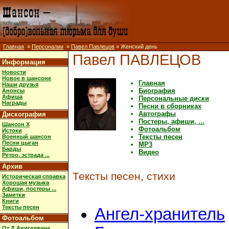
Главная
»
Персоналии
»
Павел Павлецов
» Женский день
Павел ПАВЛЕЦОВ
Информация
Новости
Новое в шансоне
Главная
Наши друзья
Биография
Анонсы
Афиша
Персональные диски
Награды
Песни в сборниках
Автографы
Дискография
Постеры, афиши, ...
Шансон X
Фотоальбом
Истоки
Тексты песен
Военный шансон
Песни цыган
MP3
Барды
Видео
Ретро, эстрада ...
Архив
Тексты песен, стихи
Историческая справка
Хорошая музыка
Афиши, постеры ...
Заметки
Книги
Тексты песен
Ангел-хранитель
Фотоальбом
От Д.Анискевича