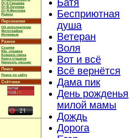
Батя
От Е.Гиршева
От В.Окунева
Бесприютная
От Я.Фролова
Разное
Персоналии
душа
Об исполнителях
Фотографии
Ветеран
Интервью
Разное
Воля
Ссылки
Юр. справка
Комната смеха
Вот и всё
Книга отзывов
Написать письмо
Всё вернётся
Поиск
Поиск по сайту
Дама пик
Счётчики
День рожденья
милой мамы
Дождь
Дорога