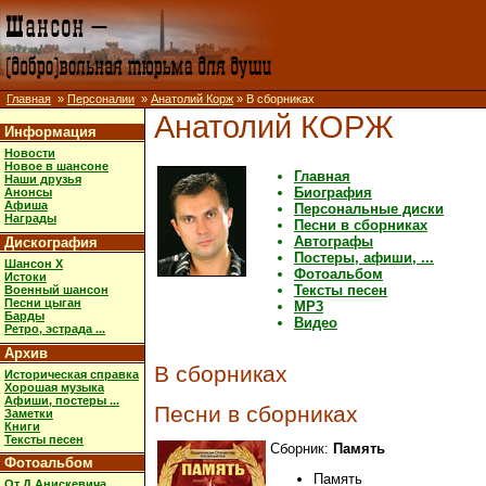
Главная
»
Персоналии
»
Анатолий Корж
» В сборниках
Анатолий КОРЖ
Информация
Новости
Новое в шансоне
Главная
Наши друзья
Биография
Анонсы
Афиша
Персональные диски
Награды
Песни в сборниках
Автографы
Дискография
Постеры, афиши, ...
Шансон X
Фотоальбом
Истоки
Тексты песен
Военный шансон
Песни цыган
MP3
Барды
Видео
Ретро, эстрада ...
Архив
В сборниках
Историческая справка
Хорошая музыка
Афиши, постеры ...
Песни в сборниках
Заметки
Книги
Тексты песен
Сборник:
Память
Фотоальбом
Память
От Д.Анискевича