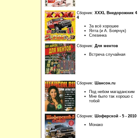
Сборник:
XXXL Внедорожник 4
4
За всё хорошее
Ялта (и А. Боярчук)
Слезинка
Сборник:
Для ментов
Встреча случайная
Сборник:
Шансон.ru
Под небом магаданским
Мне было так хорошо с
тобой
Сборник:
Шоферской - 5 - 2010 
Монако