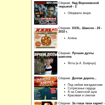
Сборник:
Над Воронежской
тюрьмой - 2
Оборвало якоря
Сборник:
XXXL. Шансон - 24 -
2010 г.
Алёна
Сборник:
Лучшие дуэты
шансона
Ялта (и А. Боярчук)
Сборник:
Долгая дорога...
Под небом магаданским
Сотрясенье сердца
А на Советской шум
Красивая и смелая
Сборник:
За глаза твои карие! -