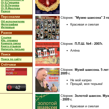
От Е.Гиршева
От В.Окунева
От Я.Фролова
Разное
Персоналии
Сборник:
"Музею шансона" 3 го
Об исполнителях
Красивая и смелая
Фотографии
Интервью
Разное
Ссылки
Юр. справка
Комната смеха
Сборник:
П.П.Ш. №4 - 2007г.
Книга отзывов
Написать письмо
Алёна
Поиск
Поиск по сайту
Счётчики
Сборник:
Музей шансона. 5 лет
2009 г.
Не мой каприз
Прощай, моя тюрьма!
Сборник:
Золотой шансон. Муз
- 2009 г.
Красивая и смелая