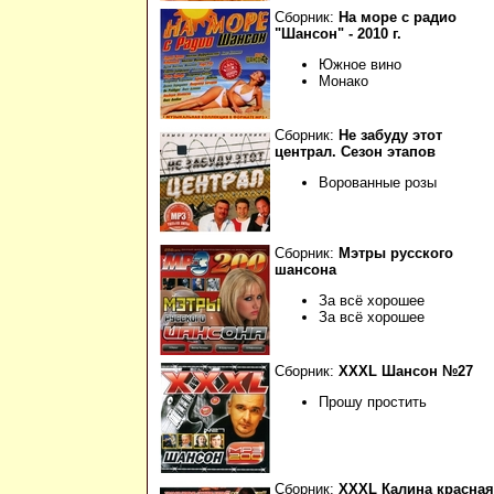
Сборник:
На море с радио
"Шансон" - 2010 г.
Южное вино
Монако
Сборник:
Не забуду этот
централ. Сезон этапов
Ворованные розы
Сборник:
Мэтры русского
шансона
За всё хорошее
За всё хорошее
Сборник:
XXXL Шансон №27
Прошу простить
Сборник:
XXXL Калина красная