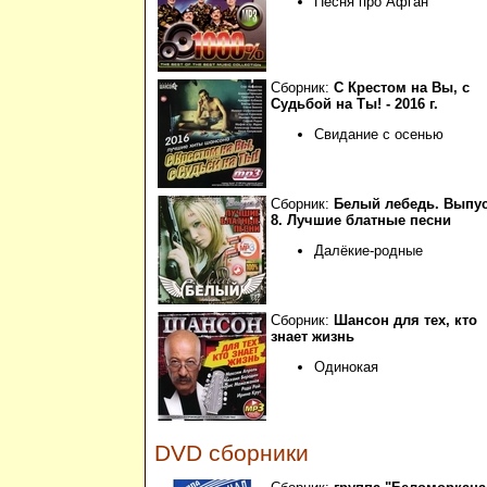
Песня про Афган
Сборник:
С Крестом на Вы, с
Судьбой на Ты! - 2016 г.
Свидание с осенью
Сборник:
Белый лебедь. Выпу
8. Лучшие блатные песни
Далёкие-родные
Сборник:
Шансон для тех, кто
знает жизнь
Одинокая
DVD сборники