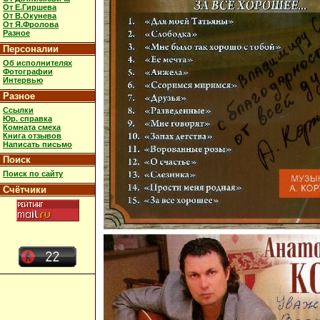
От Е.Гиршева
От В.Окунева
От Я.Фролова
Разное
Персоналии
Об исполнителях
Фотографии
Интервью
Разное
Ссылки
Юр. справка
Комната смеха
Книга отзывов
Написать письмо
Поиск
Поиск по сайту
Счётчики