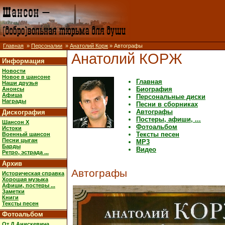
Главная
»
Персоналии
»
Анатолий Корж
» Автографы
Анатолий КОРЖ
Информация
Новости
Новое в шансоне
Главная
Наши друзья
Биография
Анонсы
Афиша
Персональные диски
Награды
Песни в сборниках
Автографы
Дискография
Постеры, афиши, ...
Шансон X
Фотоальбом
Истоки
Тексты песен
Военный шансон
Песни цыган
MP3
Барды
Видео
Ретро, эстрада ...
Архив
Автографы
Историческая справка
Хорошая музыка
Афиши, постеры ...
Заметки
Книги
Тексты песен
Фотоальбом
От Д.Анискевича