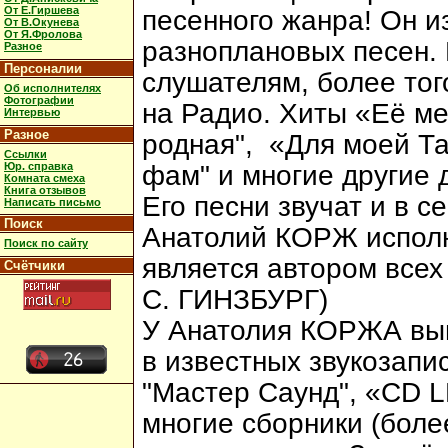
От Е.Гиршева
песенного жанра! Он и
От В.Окунева
От Я.Фролова
разноплановых песен. 
Разное
Персоналии
слушателям, более тог
Об исполнителях
Фотографии
на Радио. Хиты «Её ме
Интервью
Разное
родная", «Для моей Та
Ссылки
Юр. справка
фам" и многие другие
Комната смеха
Книга отзывов
Его песни звучат и в с
Написать письмо
Поиск
Анатолий КОРЖ исполн
Поиск по сайту
является автором всех
Счётчики
С. ГИНЗБУРГ)
У Анатолия КОРЖА вы
в известных звукозапи
"Мастер Саунд", «CD L
многие сборники (более