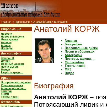
Главная
»
Персоналии
»
Анатолий Корж
» Биография
Анатолий КОРЖ
Информация
Новости
Новое в шансоне
Наши друзья
Главная
Анонсы
Биография
Афиша
Персональные диски
Награды
Песни в сборниках
Дискография
Автографы
Шансон X
Постеры, афиши, ...
Истоки
Фотоальбом
Военный шансон
Тексты песен
Песни цыган
MP3
Барды
Ретро, эстрада ...
Видео
Архив
Историческая справка
Биография
Хорошая музыка
Афиши, постеры ...
Заметки
Книги
Анатолий КОРЖ
– поэ
Тексты песен
Фотоальбом
Потрясающий лирик и 
От Д.Анискевича