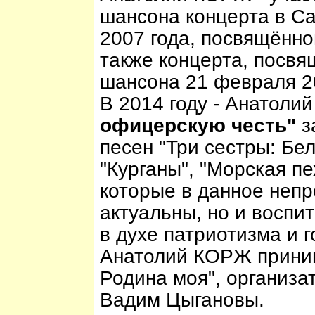
шансона концерта в С
2007 года, посвящённо
также концерта, посвя
шансона 21 февраля 2
В 2014 году - Анатол
офицерскую честь"
з
песен "Три сестры: Бел
"Курганы", "Морская пе
которые в данное непр
актуальны, но и восп
в духе патриотизма и 
Анатолий КОРЖ приним
Родина моя", организа
Вадим Цыгановы.