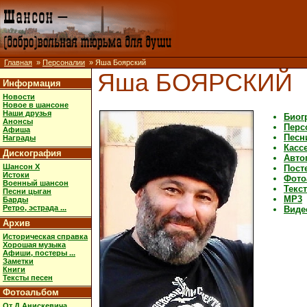
Главная
»
Персоналии
» Яша Боярский
Яша БОЯРСКИЙ
Информация
Новости
Новое в шансоне
Наши друзья
Биог
Анонсы
Перс
Афиша
Песн
Награды
Касс
Дискография
Авто
Шансон X
Посте
Истоки
Фото
Военный шансон
Текс
Песни цыган
MP3
Барды
Ретро, эстрада ...
Виде
Архив
Историческая справка
Хорошая музыка
Афиши, постеры ...
Заметки
Книги
Тексты песен
Фотоальбом
От Д.Анискевича