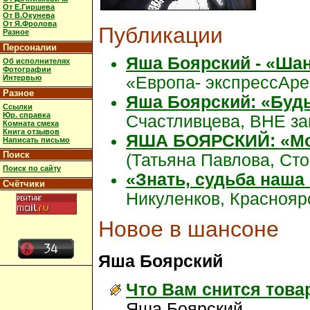
От Е.Гиршева
От В.Окунева
От Я.Фролова
Публикации
Разное
Персоналии
Яша Боярский - «Шан
Об исполнителях
Фотографии
Интервью
«Европа- экспрессАре
Разное
Яша Боярский: «Будь
Ссылки
Юр. справка
Счастливцева, ВНЕ зак
Комната смеха
Книга отзывов
ЯША БОЯРСКИЙ: «Моск
Написать письмо
Поиск
(Татьяна Павлова, Сток
Поиск по сайту
«Знать, судьба наша 
Счётчики
Никуленков, Красноярс
Новое в шансоне
Яша Боярский
Что Вам снится това
Яша Боярский