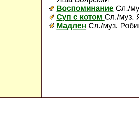
Воспоминание
Сл./му
Суп с котом
Сл./муз.
Мадлен
Сл./муз. Роб