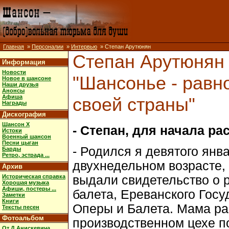
Главная
»
Персоналии
»
Интервью
» Степан Арутюнян
Степан Арутюнян 
Информация
Новости
"Шансонье - равн
Новое в шансоне
Наши друзья
Анонсы
Афиша
своей страны"
Награды
Дискография
Шансон X
- Степан, для начала ра
Истоки
Военный шансон
Песни цыган
- Родился я девятого янва
Барды
Ретро, эстрада ...
двухнедельном возрасте,
Архив
Историческая справка
выдали свидетельство о 
Хорошая музыка
Афиши, постеры ...
балета, Ереванского Гос
Заметки
Книги
Оперы и Балета. Мама раб
Тексты песен
Фотоальбом
производственном цехе п
От Д.Анискевича