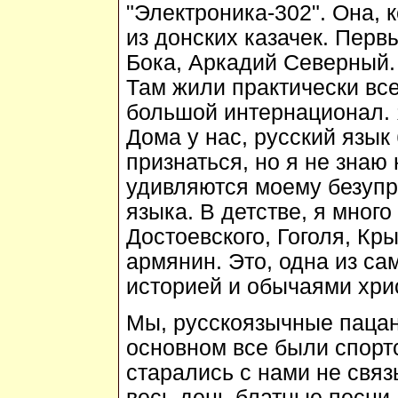
"Электроника-302". Она, к
из донских казачек. Пер
Бока, Аркадий Северный.
Там жили практически вс
большой интернационал. Я
Дома у нас, русский язы
признаться, но я не знаю
удивляются моему безупр
языка. В детстве, я мног
Достоевского, Гоголя, Кры
армянин. Это, одна из са
историей и обычаями хри
Мы, русскоязычные пацан
основном все были спортс
старались с нами не связ
весь день блатные песни. 