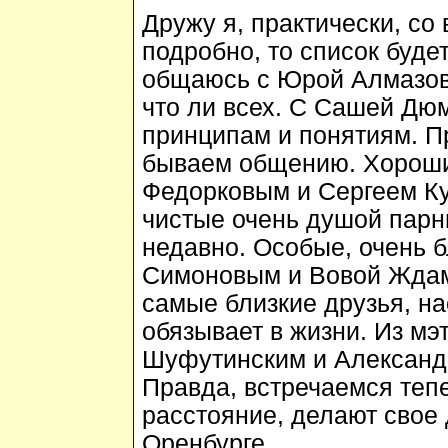
Дружу я, практически, со
подробно, то список буде
общаюсь с Юрой Алмазовы
что ли всех. С Сашей Дю
принципам и понятиям. Пр
бываем общению. Хороши
Федорковым и Сергеем Ку
чистые очень душой парни
недавно. Особые, очень 
Симоновым и Вовой Ждам
самые близкие друзья, на
обязывает в жизни. Из м
Шуфутинским и Александр
Правда, встречаемся тепе
расстояние, делают свое д
Оренбурге.