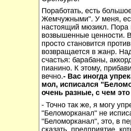
Поработать, есть большо
Жемчужными". У меня, ест
настоящий мюзикл. Пора 
возвышенные ценности. В
просто становится против
возвращается в жанр. Над
счастья: барабаны, аккорд
пианино. К этому, прибав
вечно.
- Вас иногда упре
мол, исписался "Беломо
очень разные, с чем это
- Точно так же, я могу уп
"Беломорканал" не исписа
"Беломорканал", это, в п
сказать, предприятие, ко