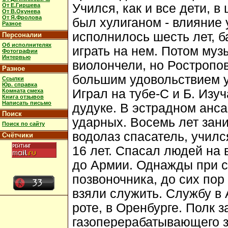
Учился, как и все дети, 
От Е.Гиршева
От В.Окунева
От Я.Фролова
был хулиганом - влияние 
Разное
исполнилось шесть лет, 
Персоналии
Об исполнителях
играть на нем. Потом муз
Фотографии
Интервью
виолончели, но Ростропов
Разное
большим удовольствием у
Ссылки
Юр. справка
Играл на тубе-С и Б. Изу
Комната смеха
Книга отзывов
Написать письмо
дудуке. В эстрадном анса
Поиск
ударных. Восемь лет за
Поиск по сайту
водолаз спасатель, училс
Счётчики
16 лет. Спасал людей на
до Армии. Однажды при с
позвоночника, до сих пор 
взяли служить. Службу в
роте, в Оренбурге. Полк 
газоперерабатывающего з