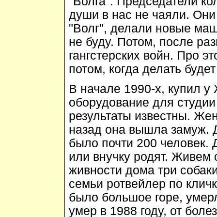
"Волга". Председатели ко
души в нас не чаяли. Они
"Волг", делали новые маш
не буду. Потом, после ра
гангстерских войн. Про эт
потом, когда делать буде
В начале 1990-х, купил у
оборудование для студии
результаты известны. Жена
назад она вышла замуж. 
было почти 200 человек. Д
или внучку родят. Живем 
живности дома три собаки
семьи ротвейлер по клич
было большое горе, умерл
умер в 1988 году, от боле