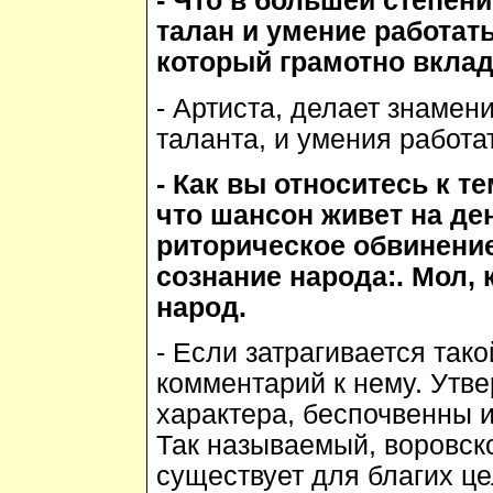
- Что в большей степени
талан и умение работат
который грамотно вклад
- Артиста, делает знамен
таланта, и умения работа
- Как вы относитесь к 
что шансон живет на де
риторическое обвинение
сознание народа:. Мол, 
народ.
- Если затрагивается так
комментарий к нему. Утве
характера, беспочвенны 
Так называемый, воровск
существует для благих ц