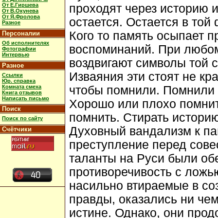
проходят через историю и
От Е.Гиршева
От В.Окунева
От Я.Фролова
остается. Остается в той 
Разное
Кого то память осыпает п
Персоналии
Об исполнителях
воспоминаний. При любом
Фотографии
Интервью
воздвигают символы той с
Разное
Изваяния эти стоят не кр
Ссылки
Юр. справка
Комната смеха
чтобы помнили. Помнили т
Книга отзывов
Написать письмо
Хорошо или плохо помнить
Поиск
помнить. Стирать историю
Поиск по сайту
Духовный вандализм к па
Счётчики
преступление перед сове
таланты на Руси были об
противоречивость с ложью
насильно втираемые в соз
правды, оказались ни че
истине. Однако, они прод