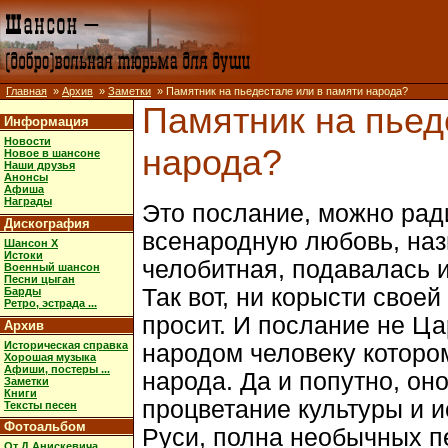
Главная
»
Архив
»
Заметки
» Памятник на пьедестале или в памяти народа?
Памятник на пьед
Информация
Новости
народа?
Новое в шансоне
Наши друзья
Анонсы
Афиша
Награды
Это послание, можно рад
Дискография
всенародную любовь, назв
Шансон X
Истоки
челобитная, подавалась и
Военный шансон
Песни цыган
Так вот, ни корысти своей
Барды
Ретро, эстрада ...
просит. И послание не Ц
Архив
Историческая справка
народом человеку котором
Хорошая музыка
Афиши, постеры ...
народа. Да и попутно, оно
Заметки
Книги
процветание культуры и и
Тексты песен
Фотоальбом
Руси, полна необычных п
От Д.Анискевича