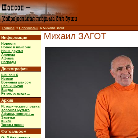
Главная
»
Персоналии
» Михаил Загот
Михаил ЗАГОТ
Информация
Новости
Новое в шансоне
Наши друзья
Анонсы
Афиша
Награды
Дискография
Шансон X
Истоки
Военный шансон
Песни цыган
Барды
Ретро, эстрада ...
Архив
Историческая справка
Хорошая музыка
Афиши, постеры ...
Заметки
Книги
Тексты песен
Фотоальбом
От Д.Анискевича