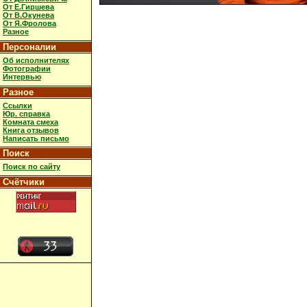
От Е.Гиршева
От В.Окунева
От Я.Фролова
Разное
Персоналии
Об исполнителях
Фотографии
Интервью
Разное
Ссылки
Юр. справка
Комната смеха
Книга отзывов
Написать письмо
Поиск
Поиск по сайту
Счётчики