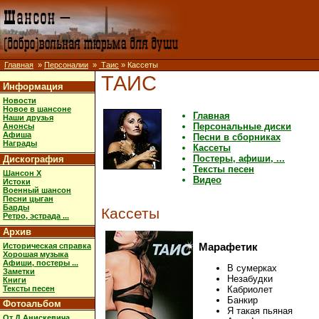
Главная
»
Персоналии
»
Таис
» Кассеты
ТАИС
Информация
Новости
Новое в шансоне
Главная
Наши друзья
Персональные диски
Анонсы
Афиша
Песни в сборниках
Награды
Кассеты
Постеры, афиши, ...
Дискография
Тексты песен
Шансон X
Видео
Истоки
Военный шансон
Песни цыган
Барды
Кассеты
Ретро, эстрада ...
Архив
Историческая справка
Марафетик
Хорошая музыка
Афиши, постеры ...
В сумерках
Заметки
Незабудки
Книги
Тексты песен
Кабриолет
Банкир
Фотоальбом
Я такая пьяная
От Д.Анискевича