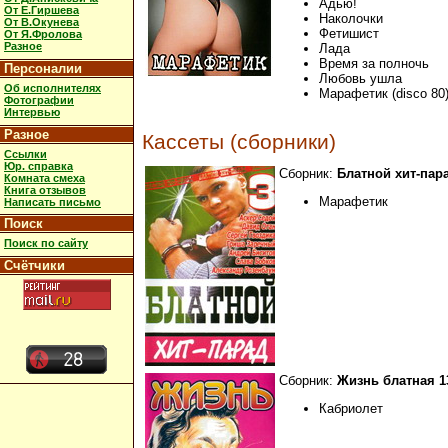
Адью!
От Е.Гиршева
Наколочки
От В.Окунева
Фетишист
От Я.Фролова
Разное
Лада
Время за полночь
Персоналии
Любовь ушла
Об исполнителях
Марафетик (disco 80
Фотографии
Интервью
Разное
Кассеты (сборники)
Ссылки
Юр. справка
Сборник:
Блатной хит-пар
Комната смеха
Книга отзывов
Марафетик
Написать письмо
Поиск
Поиск по сайту
Счётчики
Сборник:
Жизнь блатная 1
Кабриолет