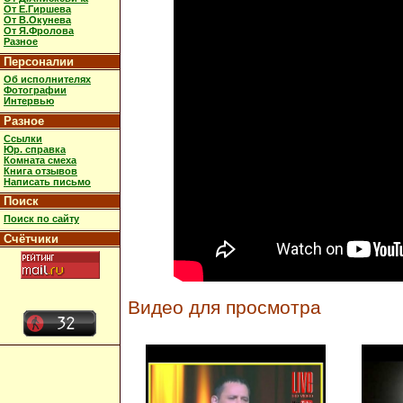
От Е.Гиршева
От В.Окунева
От Я.Фролова
Разное
Персоналии
Об исполнителях
Фотографии
Интервью
Разное
Ссылки
Юр. справка
Комната смеха
Книга отзывов
Написать письмо
Поиск
Поиск по сайту
Счётчики
Видео для просмотра