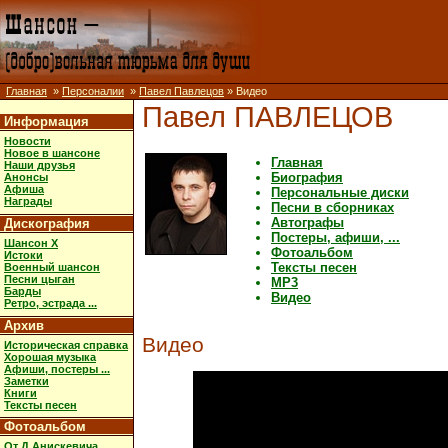
Главная
»
Персоналии
»
Павел Павлецов
» Видео
Павел ПАВЛЕЦОВ
Информация
Новости
Новое в шансоне
Главная
Наши друзья
Биография
Анонсы
Афиша
Персональные диски
Награды
Песни в сборниках
Автографы
Дискография
Постеры, афиши, ...
Шансон X
Фотоальбом
Истоки
Тексты песен
Военный шансон
Песни цыган
MP3
Барды
Видео
Ретро, эстрада ...
Архив
Видео
Историческая справка
Хорошая музыка
Афиши, постеры ...
Заметки
Книги
Тексты песен
Фотоальбом
От Д.Анискевича