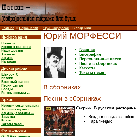
Главная
»
Персоналии
»
Юрий Морфесси
» В сборниках
Юрий МОРФЕССИ
Информация
Новости
Новое в шансоне
Главная
Наши друзья
Биография
Анонсы
Афиша
Персональные диски
Награды
Песни в сборниках
Кассеты
Дискография
Тексты песен
Шансон X
Истоки
Военный шансон
Песни цыган
В сборниках
Барды
Ретро, эстрада ...
Песни в сборниках
Архив
Историческая справка
Сборник:
В русском ресторане
Хорошая музыка
Афиши, постеры ...
Везде и всегда за тобою
Заметки
Книги
Пара гнедых
Тексты песен
Фотоальбом
От Д.Анискевича