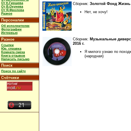
От Е.Гиршева
Сборник:
Золотой Фонд Жизнь
От В.Окунева
От Я.Фролова
Нет, не хочу!
Разное
Персоналии
Об исполнителях
Фотографии
Интервью
Сборник:
Музыкальные диверс
Разное
2016 г.
Ссылки
Юр. справка
Я милого узнаю по поход
Комната смеха
Книга отзывов
(народная)
Написать письмо
Поиск
Поиск по сайту
Счётчики