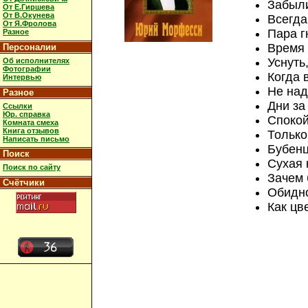
Забыли
От Е.Гиршева
От В.Окунева
Всегда
От Я.Фролова
Пара г
Разное
Время 
Персоналии
Уснуть
Об исполнителях
Фотографии
Когда 
Интервью
Не над
Разное
Дни за
Ссылки
Юр. справка
Спокой
Комната смеха
Книга отзывов
Только
Написать письмо
Бубенц
Поиск
Сухая 
Поиск по сайту
Зачем 
Счётчики
Обидно
Как цв