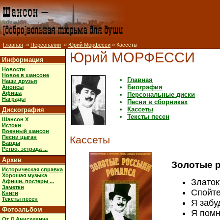
Главная
»
Персоналии
»
Юрий Морфесси
» Кассеты
Юрий МОРФЕССИ
Информация
Новости
Новое в шансоне
Главная
Наши друзья
Биография
Анонсы
Афиша
Персональные диски
Награды
Песни в сборниках
Кассеты
Дискография
Тексты песен
Шансон X
Истоки
Военный шансон
Песни цыган
Кассеты
Барды
Ретро, эстрада ...
Архив
Золотые 
Историческая справка
Хорошая музыка
Златок
Афиши, постеры ...
Заметки
Спойте
Книги
Тексты песен
Я забу
Фотоальбом
Я помн
От Д.Анискевича