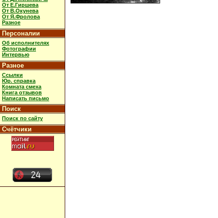
От Е.Гиршева
От В.Окунева
От Я.Фролова
Разное
Персоналии
Об исполнителях
Фотографии
Интервью
Разное
Ссылки
Юр. справка
Комната смеха
Книга отзывов
Написать письмо
Поиск
Поиск по сайту
Счётчики