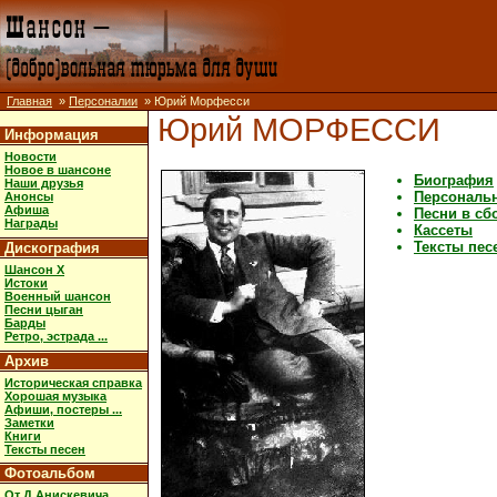
Главная
»
Персоналии
» Юрий Морфесси
Юрий МОРФЕССИ
Информация
Новости
Новое в шансоне
Биография
Наши друзья
Персональ
Анонсы
Афиша
Песни в сб
Награды
Кассеты
Тексты пес
Дискография
Шансон X
Истоки
Военный шансон
Песни цыган
Барды
Ретро, эстрада ...
Архив
Историческая справка
Хорошая музыка
Афиши, постеры ...
Заметки
Книги
Тексты песен
Фотоальбом
От Д.Анискевича