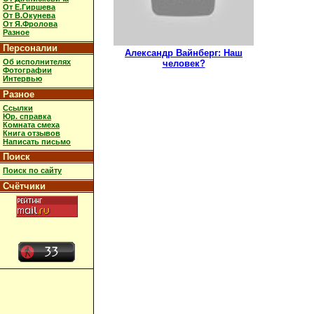
От Е.Гиршева
От В.Окунева
От Я.Фролова
Разное
Персоналии
Александр Вайнберг: Наш
Об исполнителях
человек?
Фотографии
Интервью
Разное
Ссылки
Юр. справка
Комната смеха
Книга отзывов
Написать письмо
Поиск
Поиск по сайту
Счётчики