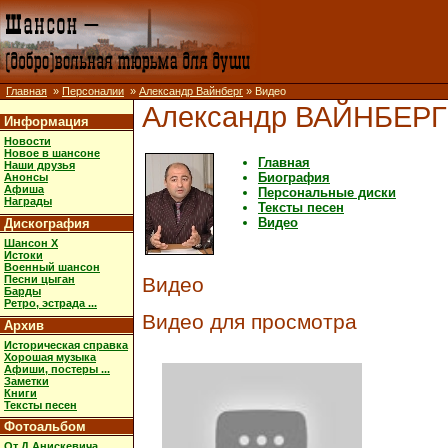
Главная
»
Персоналии
»
Александр Вайнберг
» Видео
Александр ВАЙНБЕРГ
Информация
Новости
Новое в шансоне
Главная
Наши друзья
Биография
Анонсы
Афиша
Персональные диски
Награды
Тексты песен
Видео
Дискография
Шансон X
Истоки
Военный шансон
Песни цыган
Видео
Барды
Ретро, эстрада ...
Видео для просмотра
Архив
Историческая справка
Хорошая музыка
Афиши, постеры ...
Заметки
Книги
Тексты песен
Фотоальбом
От Д.Анискевича