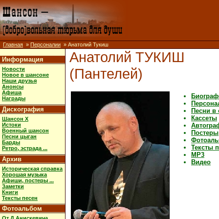
Главная
»
Персоналии
» Анатолий Тукиш
Анатолий ТУКИШ
Информация
(Пантелей)
Новости
Новое в шансоне
Наши друзья
Анонсы
Афиша
Биограф
Награды
Персона
Дискография
Песни в
Кассеты
Шансон X
Истоки
Автогра
Военный шансон
Постеры,
Песни цыган
Фотоал
Барды
Тексты 
Ретро, эстрада ...
MP3
Архив
Видео
Историческая справка
Хорошая музыка
Афиши, постеры ...
Заметки
Книги
Тексты песен
Фотоальбом
От Д.Анискевича