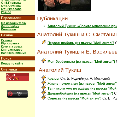
От Е.Гиршева
От В.Окунева
От Я.Фролова
Разное
Публикации
Персоналии
Об исполнителях
Анатолий Тукиш: «Ловите мгновение пр
Фотографии
Интервью
Анатолий Тукиш и С. Сметани
Разное
Ссылки
Первая любовь (из пьесы "Мой ангел")
С
Юр. справка
Комната смеха
Книга отзывов
Анатолий Тукиш и Е. Василье
Написать письмо
Поиск
Моя берёзонька (из пьесы "Мой ангел")
С
Поиск по сайту
Анатолий Тукиш
Счётчики
Крысы
Сл. Б. Родин/муз. А. Московой
Жизнь поломатая (из пьесы "Мой ангел"
Ты никого уже не ждёшь (из пьесы "Мой 
Дальнобойщик (из пьесы "Мой ангел")
Ст
Совесть (из пьесы "Мой ангел")
Ст. Б. Ро