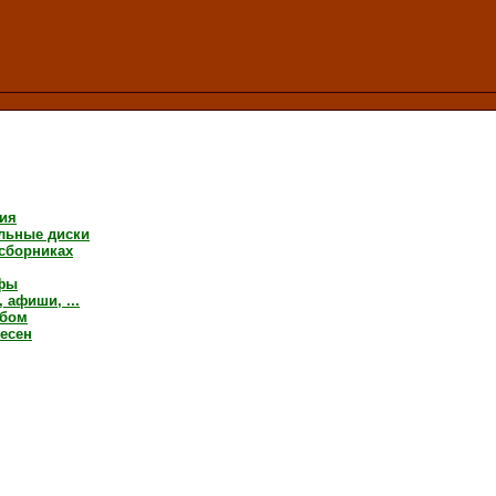
ия
льные диски
 сборниках
фы
 афиши, ...
ьбом
песен