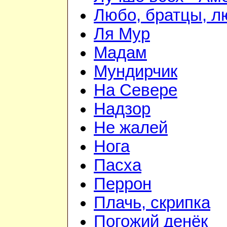
Любо, братцы, л
Ля Мур
Мадам
Мундирчик
На Севере
Надзор
Не жалей
Нога
Пасха
Перрон
Плачь, скрипка
Погожий денёк