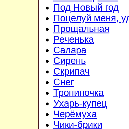
Под Новый год
Поцелуй меня, у
Прощальная
Реченька
Салара
Сирень
Скрипач
Снег
Тропиночка
Ухарь-купец
Черёмуха
Чики-брики