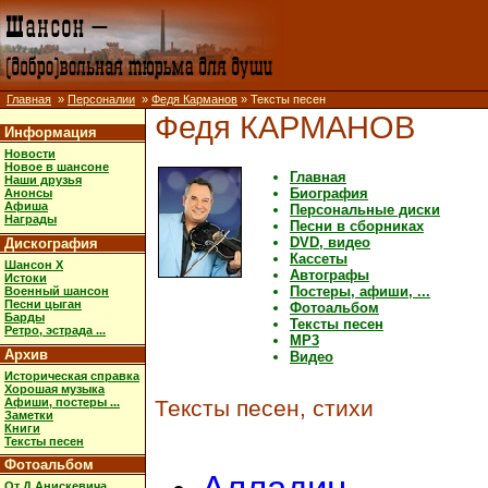
Главная
»
Персоналии
»
Федя Карманов
» Тексты песен
Федя КАРМАНОВ
Информация
Новости
Новое в шансоне
Главная
Наши друзья
Биография
Анонсы
Афиша
Персональные диски
Награды
Песни в сборниках
DVD, видео
Дискография
Кассеты
Шансон X
Автографы
Истоки
Постеры, афиши, ...
Военный шансон
Песни цыган
Фотоальбом
Барды
Тексты песен
Ретро, эстрада ...
MP3
Архив
Видео
Историческая справка
Хорошая музыка
Афиши, постеры ...
Тексты песен, стихи
Заметки
Книги
Тексты песен
Фотоальбом
От Д.Анискевича