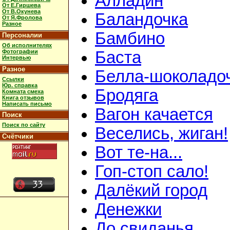
Алладин
От Е.Гиршева
От В.Окунева
Баландочка
От Я.Фролова
Разное
Бамбино
Персоналии
Об исполнителях
Фотографии
Баста
Интервью
Разное
Белла-шоколадо
Ссылки
Юр. справка
Бродяга
Комната смеха
Книга отзывов
Написать письмо
Вагон качается
Поиск
Поиск по сайту
Веселись, жиган!
Счётчики
Вот те-на...
Гоп-стоп сало!
Далёкий город
Денежки
До свиданья