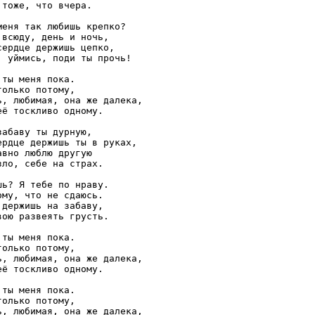
 тоже, что вчера. 

меня так любишь крепко? 

 всюду, день и ночь, 

сердце держишь цепко, 

, уймись, поди ты прочь! 

 ты меня пока. 

только потому, 

ь, любимая, она же далека, 

её тоскливо одному. 

забаву ты дурную, 

ердце держишь ты в руках, 

авно люблю другую 

зло, себе на страх. 

шь? Я тебе по нраву. 

ому, что не сдаюсь. 

 держишь на забаву, 

вою развеять грусть. 

 ты меня пока. 

только потому, 

ь, любимая, она же далека, 

её тоскливо одному. 

 ты меня пока. 

только потому, 

ь, любимая, она же далека, 
