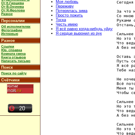
Моя любовь
Сегодня
От Е.Гиршева
Переживу
От В.Окунева
От Я.Фролова
Потерялась зима
За что 
Разное
Просто пожить
Со мною
Тоска
Руками 
Персоналии
Честь имею
Отстань
Об исполнителях
Я всё равно когда-нибудь уйду
Фотографии
Я сердце выронил из рук
Сильнее
Интервью
Но это 
Разное
Что вед
Ссылки
А без н
Юр. справка
Комната смеха
Оставь 
Книга отзывов
Пусть с
Написать письмо
Я всё р
Поиск
Тебе на
Поиск по сайту
Не хоче
Счётчики
Всё пот
Меня ты
Чтобы с
Сильнее
Но это 
Что вед
А без н
Сильнее
Но это 
Что вед