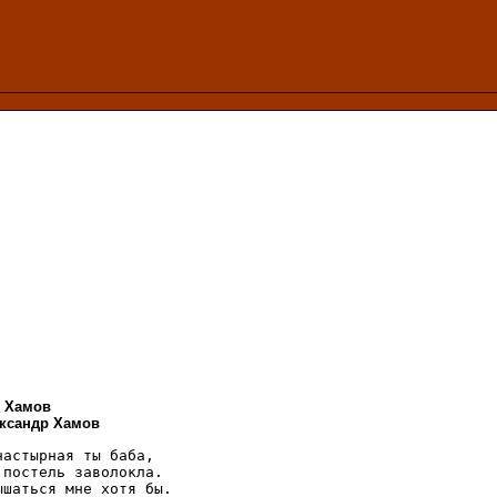
. Хамов
ександр Хамов
настырная ты баба, 

 постель заволокла. 

ышаться мне хотя бы. 
