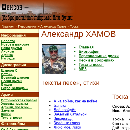
Главная
»
Персоналии
»
Александр Хамов
» Тоска
Александр ХАМОВ
Информация
Новости
Новое в шансоне
Главная
Наши друзья
Биография
Анонсы
Афиша
Персональные диски
Награды
Песни в сборниках
Тексты песен
Дискография
MP3
Шансон X
Истоки
Военный шансон
Песни цыган
Тексты песен, стихи
Барды
Ретро, эстрада ...
Архив
Тоска
Историческая справка
А на войне, как на войне
Хорошая музыка
Банька
Слова: А
Афиши, постеры ...
Всё пройдёт
Исп.: Ал
Заметки
Забытый батальон
Книги
Тексты песен
Звездопад
Тоска, 
Зелёные глаза
Опять в
Фотоальбом
Лихо моё, лихо
Дай отд
От Д.Анискевича