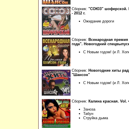
Сборник:
"СОЮЗ" шоферской. 
- 2012 г.
Ожидание дороги
Сборник:
Всенародная премия
года". Новогодний спецвыпус
С Новым годом! (и Л. Хоп
Сборник:
Новогодние хиты ра
"Шансон"
С Новым годом! (и Л. Хоп
Сборник:
Калина красная. Vol. 4
Заноза
Табун
Струйка дыма