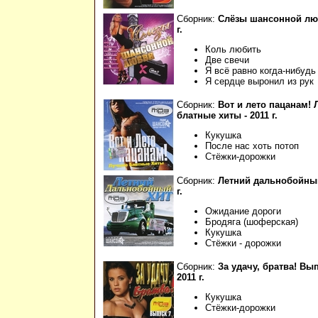
Сборник:
Слёзы шансонной люб
г.
Коль любить
Две свечи
Я всё равно когда-нибудь
Я сердце выронил из рук
Сборник:
Вот и лето пацанам!
блатные хиты - 2011 г.
Кукушка
После нас хоть потоп
Стёжки-дорожки
Сборник:
Летний дальнобойный
г.
Ожидание дороги
Бродяга (шоферская)
Кукушка
Стёжки - дорожки
Сборник:
За удачу, братва! Вып
2011 г.
Кукушка
Стёжки-дорожки