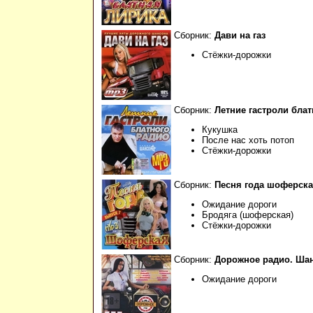
Сборник:
Дави на газ
Стёжки-дорожки
Сборник:
Летние гастроли блат
Кукушка
После нас хоть потоп
Стёжки-дорожки
Сборник:
Песня года шоферск
Ожидание дороги
Бродяга (шоферская)
Стёжки-дорожки
Сборник:
Дорожное радио. Ша
Ожидание дороги