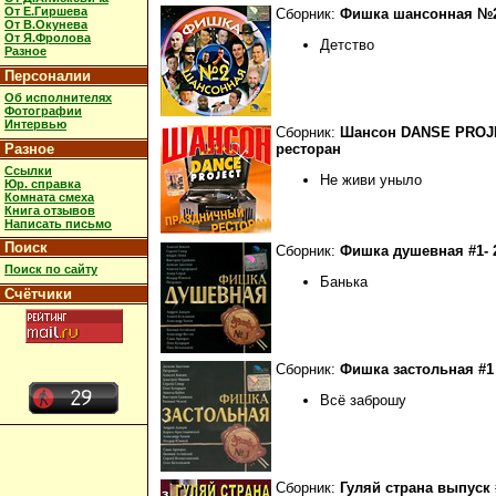
От Е.Гиршева
Сборник:
Фишка шансонная №
От В.Окунева
От Я.Фролова
Детство
Разное
Персоналии
Об исполнителях
Фотографии
Интервью
Сборник:
Шансон DANSE PROJ
Разное
ресторан
Ссылки
Не живи уныло
Юр. справка
Комната смеха
Книга отзывов
Написать письмо
Поиск
Сборник:
Фишка душевная #1- 
Поиск по сайту
Банька
Счётчики
Сборник:
Фишка застольная #1 -
Всё заброшу
Сборник:
Гуляй страна выпуск 