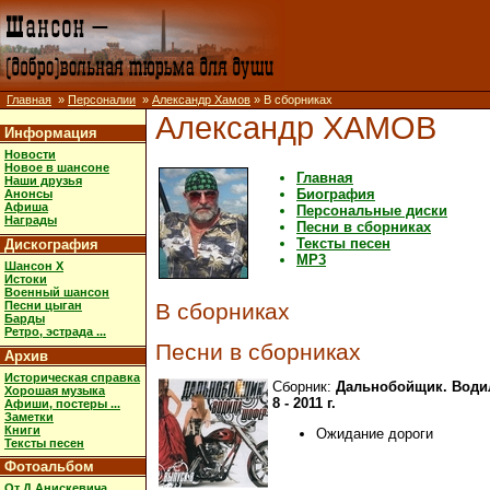
Главная
»
Персоналии
»
Александр Хамов
» В сборниках
Александр ХАМОВ
Информация
Новости
Новое в шансоне
Главная
Наши друзья
Биография
Анонсы
Афиша
Персональные диски
Награды
Песни в сборниках
Тексты песен
Дискография
MP3
Шансон X
Истоки
Военный шансон
Песни цыган
В сборниках
Барды
Ретро, эстрада ...
Песни в сборниках
Архив
Историческая справка
Сборник:
Дальнобойщик. Води
Хорошая музыка
8 - 2011 г.
Афиши, постеры ...
Заметки
Книги
Ожидание дороги
Тексты песен
Фотоальбом
От Д.Анискевича