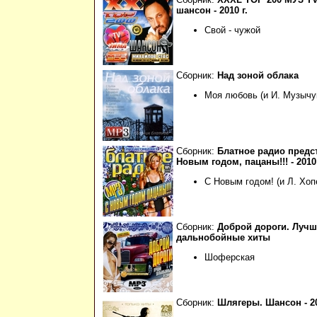
шансон - 2010 г.
Свой - чужой
Сборник:
Над зоной облака
Моя любовь (и И. Музычу
Сборник:
Блатное радио предст
Новым годом, пацаны!!! - 2010 
С Новым годом! (и Л. Хоп
Сборник:
Доброй дороги. Луч
дальнобойные хиты
Шоферская
Сборник:
Шлягеры. Шансон - 20