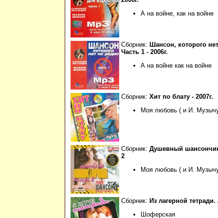
А на войне, как на войне
Сборник:
Шансон, которого нет
Часть 1 - 2006г.
А на войне как на войне
Сборник:
Хит по блату - 2007г.
Моя любовь ( и И. Музычу
Сборник:
Душевный шансончик
2
Моя любовь ( и И. Музычу
Сборник:
Из лагерной тетради. 
Шоферская