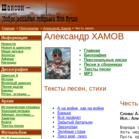
Главная
»
Персоналии
»
Александр Хамов
» Честь имею
Александр ХАМОВ
Информация
Новости
Новое в шансоне
Главная
Наши друзья
Биография
Анонсы
Афиша
Персональные диски
Награды
Песни в сборниках
Тексты песен
Дискография
MP3
Шансон X
Истоки
Военный шансон
Песни цыган
Тексты песен, стихи
Барды
Ретро, эстрада ...
Архив
Честь
Историческая справка
А на войне, как на войне
Хорошая музыка
Банька
Слова: А
Афиши, постеры ...
Всё пройдёт
Исп.: Ал
Заметки
Забытый батальон
Книги
Тексты песен
Звездопад
Борода 
Зелёные глаза
Хоть не
Фотоальбом
Лихо моё, лихо
Пусть о
От Д.Анискевича