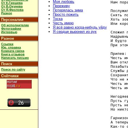
Моя любовь
Нам пор
От Е.Гиршева
Переживу
От В.Окунева
От Я.Фролова
Потерялась зима
Послужи
Разное
Просто пожить
Снять п
Тоска
Хоть зо
Персоналии
Честь имею
Или кор
Об исполнителях
Я всё равно когда-нибудь уйду
Фотографии
Я сердце выронил из рук
Сложил 
Интервью
Надрывн
Разное
И будто
Ссылки
При это
Юр. справка
Комната смеха
Припев:

Книга отзывов
Честь и
Написать письмо
Вам отк
Поиск
Позабыт
Поиск по сайту
Службы д
Сохрани
Счётчики
Что не 
Честь и
Честь и
Негодяе
Пусть г
Пусть н
Но никт
Гарнизо
А тепер
Как-то 