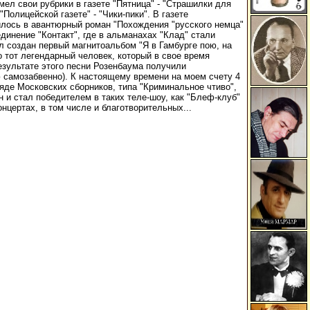
Имел свои рубрики в газете "Пятница" - "Страшилки для
"Полицейской газете" - "Чики-пики". В газете
лилось в авантюрный роман "Похождения "русского немца"
единение "Контакт", где в альманахах "Клад" стали
ыл создан первый магнитоальбом "Я в Гамбурге пою, на
о тот легендарный человек, который в свое время
езультате этого песни Розенбаума получили
ею самозабвенно). К настоящему времени на моем счету 4
яде Московских сборников, типа "Криминальное чтиво",
н и стал победителем в таких теле-шоу, как "Блеф-клуб"
цертах, в том числе и благотворительных...