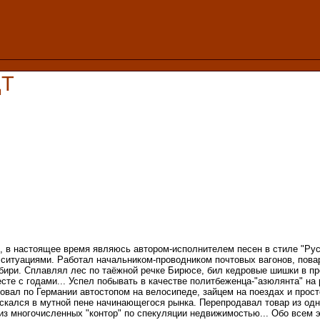
ДТ
г., в настоящее время являюсь автором-исполнителем песен в стиле "Ру
ситуациями. Работал начальником-проводником почтовых вагонов, пова
ири. Сплавлял лес по таёжной речке Бирюсе, бил кедровые шишки в пре
сте с годами... Успел побывать в качестве политбеженца-"азюлянта" на 
овал по Германии автостопом на велосипеде, зайцем на поездах и просто
ескался в мутной пене начинающегося рынка. Перепродавал товар из одн
 из многочисленных "контор" по спекуляции недвижимостью... Обо всем 