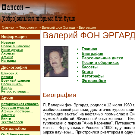
Главная
»
Персоналии
»
Валерий фон Эргардт
» Биография
Валерий ФОН ЭРГАР
Информация
Новости
Новое в шансоне
Главная
Наши друзья
Биография
Анонсы
Афиша
Персональные диски
Награды
Песни в сборниках
Кассеты
Дискография
Книги
Шансон X
Автографы
Истоки
Фотоальбом
Военный шансон
Песни цыган
Барды
Ретро, эстрада ...
Биография
Архив
Историческая справка
Я, Валерий фон Эргардт, родился 12 июля 1960 
Хорошая музыка
изобиловавшей разными, достаточно курьезными 
Афиши, постеры ...
"летающих вахтах" на нефтяных промыслах в Сиб
Заметки
мужской работой. Жизненный опыт копился... Вме
Книги
Тексты песен
турпоездки с парома "Анна Каренина". Путешеств
жизнь... Вернувшись в Россию в 1993 году, попл
Фотоальбом
бирже ваучеры... Пристроился риэлтором в одну
От Д.Анискевича