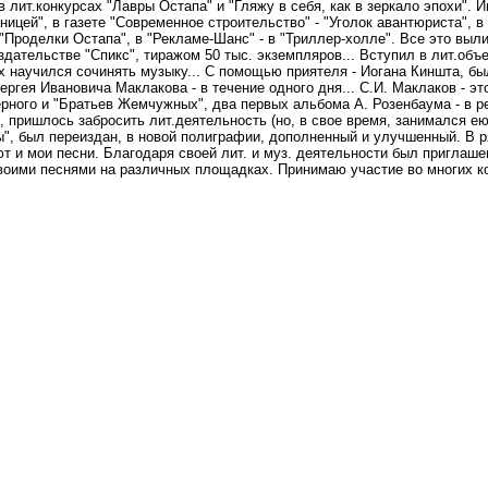
в лит.конкурсах "Лавры Остапа" и "Гляжу в себя, как в зеркало эпохи". 
аницей", в газете "Современное строительство" - "Уголок авантюриста", в 
 "Проделки Остапа", в "Рекламе-Шанс" - в "Триллер-холле". Все это вы
здательстве "Спикс", тиражом 50 тыс. экземпляров... Вступил в лит.объ
них научился сочинять музыку... С помощью приятеля - Иогана Киншта, б
ргея Ивановича Маклакова - в течение одного дня... С.И. Маклаков - эт
рного и "Братьев Жемчужных", два первых альбома А. Розенбаума - в р
ми, пришлось забросить лит.деятельность (но, в свое время, занимался 
ы", был переиздан, в новой полиграфии, дополненный и улучшенный. В р
уют и мои песни. Благодаря своей лит. и муз. деятельности был приглаше
оими песнями на различных площадках. Принимаю участие во многих кон