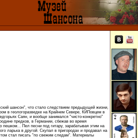
сский шансон", что стало следствием предыдущей жизни,
ром в геологоразведке на Крайнем Севере, КИПовцем в
дгорьях Саян, и вообще занимался "чисто-конкретно"
родине предков, в Германии, сбежав во время
 пешком... Пел песни под гитару, зарабатывая этим на
ого ларька в другой. Скупал в пригородах и продавал на
этом стал писать "по свежим следам". Материалы