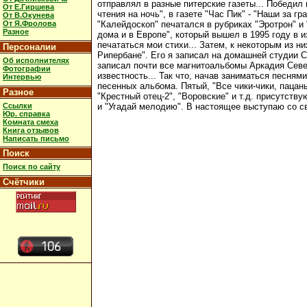
отправлял в разные питерские газеты... Победил 
От Е.Гиршева
чтения на ночь", в газете "Час Пик" - "Наши за гр
От В.Окунева
От Я.Фролова
"Калейдоскоп" печатался в рубриках "Эротрон" и
Разное
дома и в Европе", который вышел в 1995 году в и
печататься мои стихи... Затем, к некоторым из 
Персоналии
Рипербане". Его я записал на домашней студии Се
Об исполнителях
записал почти все магнитоальбомы Аркадия Севе
Фотографии
известность... Так что, начав заниматься песня
Интервью
песенных альбома. Пятый, "Все чики-чики, пацан
Разное
"Крестный отец-2", "Воровские" и т.д. присутств
Ссылки
и "Угадай мелодию". В настоящее выступаю со св
Юр. справка
Комната смеха
Книга отзывов
Написать письмо
Поиск
Поиск по сайту
Счётчики