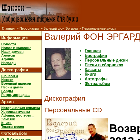
Главная
»
Персоналии
»
Валерий фон Эргардт
» Персональные диски
Валерий ФОН ЭРГАР
Информация
Новости
Новое в шансоне
Главная
Наши друзья
Биография
Анонсы
Афиша
Персональные диски
Награды
Песни в сборниках
Кассеты
Дискография
Книги
Шансон X
Автографы
Истоки
Фотоальбом
Военный шансон
Песни цыган
Барды
Ретро, эстрада ...
Дискография
Архив
Историческая справка
Персональные CD
Хорошая музыка
Афиши, постеры ...
Заметки
Книги
Возв
Тексты песен
Фотоальбом
От Д.Анискевича