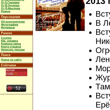
2013 г
От Е.Гиршева
От В.Окунева
От Я.Фролова
Вст
Разное
Персоналии
В Л
Об исполнителях
Фотографии
Интервью
Вст
Разное
Ссылки
Ник
Юр. справка
Комната смеха
Книга отзывов
Огр
Написать письмо
Поиск
Лен
Поиск по сайту
Счётчики
Мор
Жур
Там
Вст
Ерё