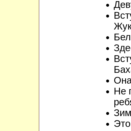
Дев
Вст
Жук
Бел
Зде
Вст
Бах
Она
Не 
реб
Зи
Это