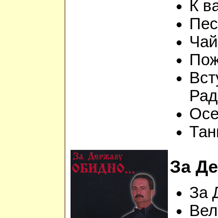
К в
Пес
Чай
Пож
Вст
Рад
Осе
Тан
За Де
За 
Вел