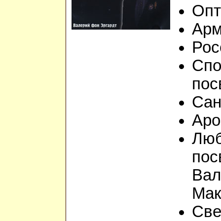
Опт
Арм
Рос
Спо
пос
Сан
Аро
Люб
пос
Вал
Мак
Све