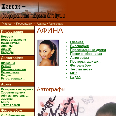
Главная
»
Персоналии
»
Афина
» Автографы
АФИНА
Информация
Новости
Новое в шансоне
Главная
Наши друзья
Биография
Анонсы
Афиша
Персональные диски
Награды
Песни в сборниках
Автографы
Дискография
Постеры, афиши, ...
Шансон X
Фотоальбом
Истоки
Тексты песен
Военный шансон
Песни цыган
MP3
Барды
Видео
Ретро, эстрада ...
Архив
Автографы
Историческая справка
Хорошая музыка
Афиши, постеры ...
Заметки
Книги
Тексты песен
Фотоальбом
От Д.Анискевича