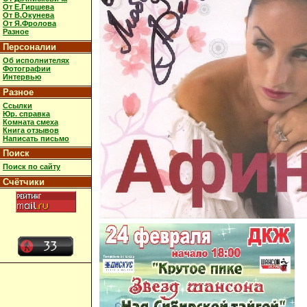
От Е.Гиршева
От В.Окунева
От Я.Фролова
Разное
Персоналии
Об исполнителях
Фотографии
Интервью
Разное
Ссылки
Юр. справка
Комната смеха
Книга отзывов
Написать письмо
Поиск
Поиск по сайту
Счётчики