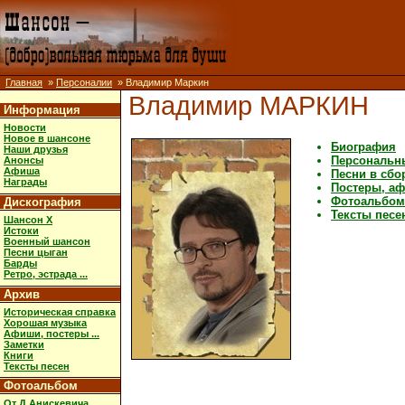
Главная
»
Персоналии
» Владимир Маркин
Владимир МАРКИН
Информация
Новости
Новое в шансоне
Биография
Наши друзья
Персональн
Анонсы
Афиша
Песни в сбо
Награды
Постеры, афи
Фотоальбом
Дискография
Тексты песе
Шансон X
Истоки
Военный шансон
Песни цыган
Барды
Ретро, эстрада ...
Архив
Историческая справка
Хорошая музыка
Афиши, постеры ...
Заметки
Книги
Тексты песен
Фотоальбом
От Д.Анискевича