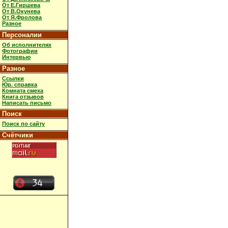
От Е.Гиршева
От В.Окунева
От Я.Фролова
Разное
Персоналии
Об исполнителях
Фотографии
Интервью
Разное
Ссылки
Юр. справка
Комната смеха
Книга отзывов
Написать письмо
Поиск
Поиск по сайту
Счётчики