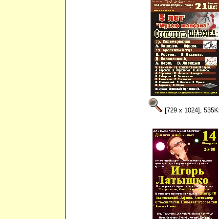
[729 x 1024], 535K