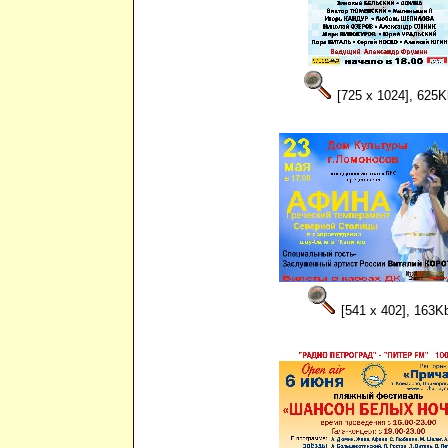
[725 x 1024], 625K
[541 x 402], 163K