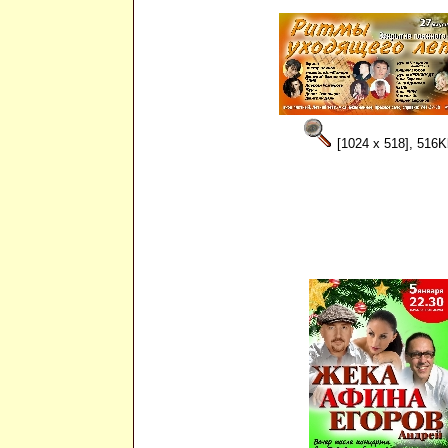
[1024 x 518], 516K