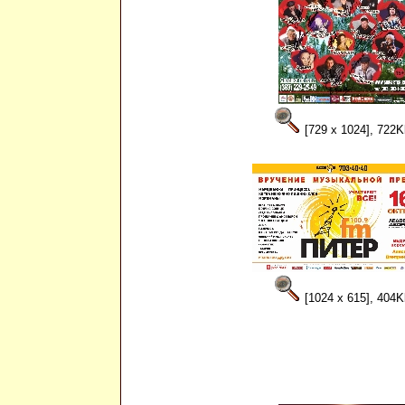
[729 x 1024], 722K
[1024 x 615], 404K