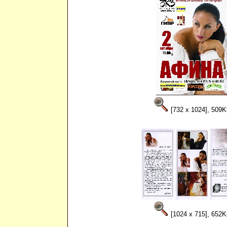
[732 x 1024], 509K
[1024 x 715], 652K