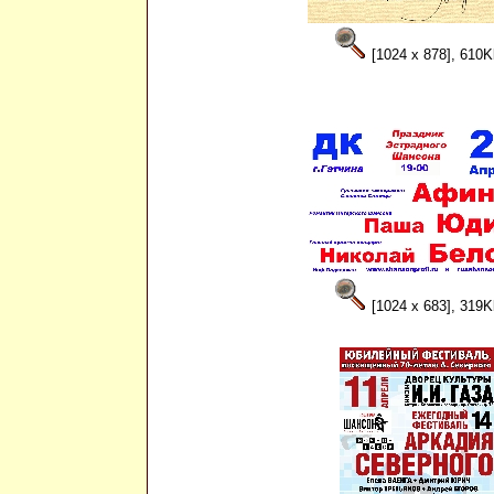
[1024 x 878], 610K
[1024 x 683], 319K