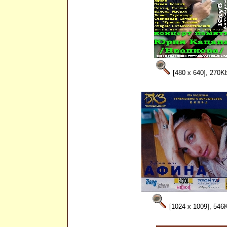
[480 x 640], 270K
[1024 x 1009], 546