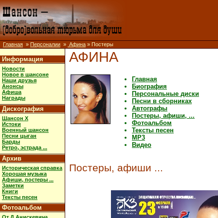
Главная
»
Персоналии
»
Афина
» Постеры
АФИНА
Информация
Новости
Новое в шансоне
Главная
Наши друзья
Биография
Анонсы
Афиша
Персональные диски
Награды
Песни в сборниках
Автографы
Дискография
Постеры, афиши, ...
Шансон X
Фотоальбом
Истоки
Тексты песен
Военный шансон
Песни цыган
MP3
Барды
Видео
Ретро, эстрада ...
Архив
Постеры, афиши ...
Историческая справка
Хорошая музыка
Афиши, постеры ...
Заметки
Книги
Тексты песен
Фотоальбом
От Д.Анискевича