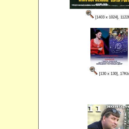
[1403 x 1024], 1122
[130 x 130], 17Kb