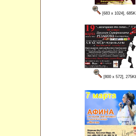
[683 x 1024], 685K
[800 x 572], 275K