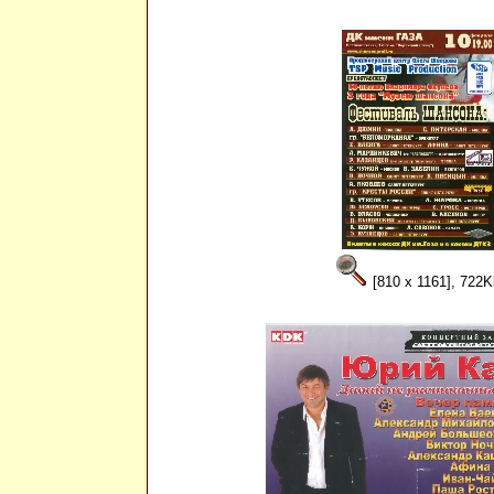
[810 x 1161], 722K