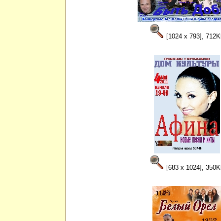
[1024 x 793], 712K
[683 x 1024], 350K