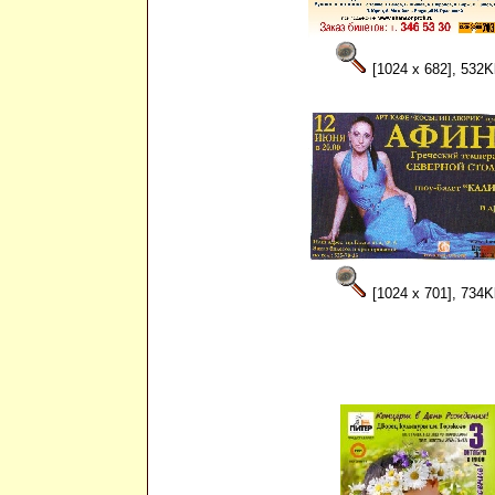
[1024 x 682], 532K
[1024 x 701], 734K