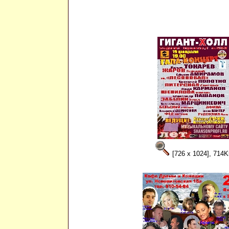
[726 x 1024], 714K