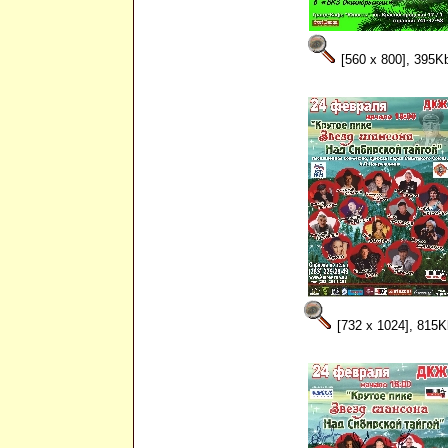
[560 x 800], 395K
[732 x 1024], 815K