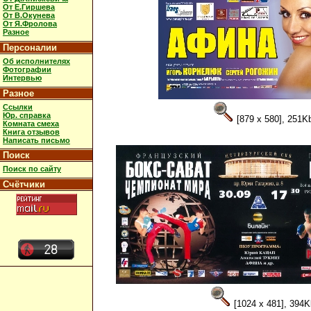
От Е.Гиршева
От В.Окунева
От Я.Фролова
Разное
Персоналии
Об исполнителях
Фотографии
Интервью
Разное
Ссылки
Юр. справка
[879 x 580], 251K
Комната смеха
Книга отзывов
Написать письмо
Поиск
Поиск по сайту
Счётчики
[1024 x 481], 394K