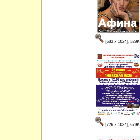
[683 x 1024], 529K
[726 x 1024], 679K