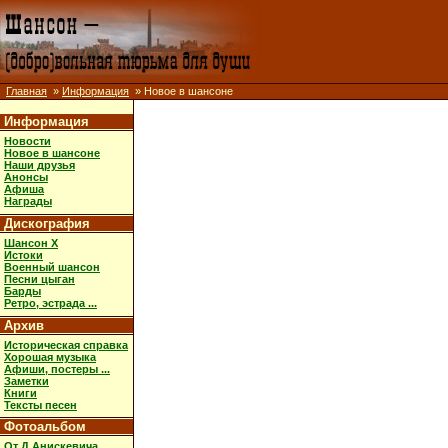
Главная
»
Информация
» Новое в шансоне
Информация
Новости
Новое в шансоне
Наши друзья
Анонсы
Афиша
Награды
Дискография
Шансон X
Истоки
Военный шансон
Песни цыган
Барды
Ретро, эстрада ...
Архив
Историческая справка
Хорошая музыка
Афиши, постеры ...
Заметки
Книги
Тексты песен
Фотоальбом
От Д.Анискевича