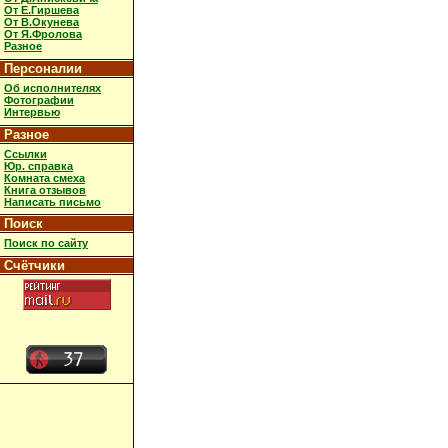
От Е.Гиршева
От В.Окунева
От Я.Фролова
Разное
Персоналии
Об исполнителях
Фотографии
Интервью
Разное
Ссылки
Юр. справка
Комната смеха
Книга отзывов
Написать письмо
Поиск
Поиск по сайту
Счётчики