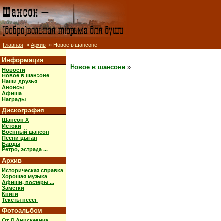
Главная
»
Архив
» Новое в шансоне
Информация
Новое в шансоне
»
Новости
Новое в шансоне
Наши друзья
Анонсы
Афиша
Награды
Дискография
Шансон X
Истоки
Военный шансон
Песни цыган
Барды
Ретро, эстрада ...
Архив
Историческая справка
Хорошая музыка
Афиши, постеры ...
Заметки
Книги
Тексты песен
Фотоальбом
От Д.Анискевича