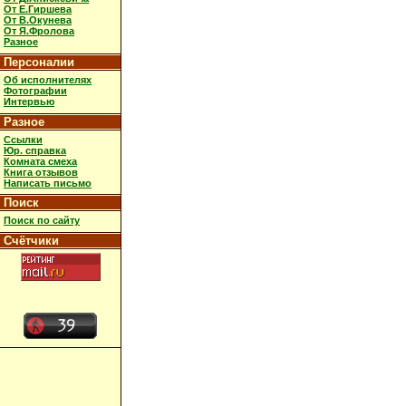
От Е.Гиршева
От В.Окунева
От Я.Фролова
Разное
Персоналии
Об исполнителях
Фотографии
Интервью
Разное
Ссылки
Юр. справка
Комната смеха
Книга отзывов
Написать письмо
Поиск
Поиск по сайту
Счётчики