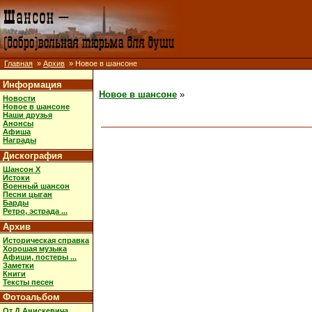
Главная
»
Архив
» Новое в шансоне
Информация
Новое в шансоне
»
Новости
Новое в шансоне
Наши друзья
Анонсы
Афиша
Награды
Дискография
Шансон X
Истоки
Военный шансон
Песни цыган
Барды
Ретро, эстрада ...
Архив
Историческая справка
Хорошая музыка
Афиши, постеры ...
Заметки
Книги
Тексты песен
Фотоальбом
От Д.Анискевича