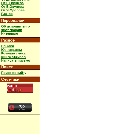
От Е.Гиршева
От В.Окунева
От Я.Фролова
Разное
Персоналии
Об исполнителях
Фотографии
Интервью
Разное
Ссылки
Юр. справка
Комната смеха
Книга отзывов
Написать письмо
Поиск
Поиск по сайту
Счётчики