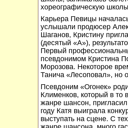
хореографическую школы
Карьера Певицы началась 
услышали продюсер Алек
Шаганов, Кристину пригла
(десятый «А»), результато
Первый профессиональны
псевдонимом Кристина П
Морозова. Некоторое вре
Танича «Лесоповал», но о
Псевдоним «Огонек» родил
Клименков, который в то 
жанре шансон, пригласил 
году Катя выиграла конку
выступать на сцене. С те
жанре шансона, много га