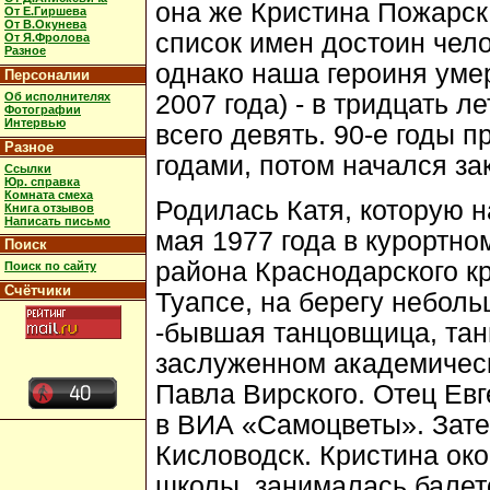
она же Кристина Пожарск
От Е.Гиршева
От В.Окунева
список имен достоин чел
От Я.Фролова
Разное
однако наша героиня умер
Персоналии
2007 года) - в тридцать л
Об исполнителях
Фотографии
Интервью
всего девять. 90-е годы 
Разное
годами, потом начался за
Ссылки
Юр. справка
Комната смеха
Родилась Катя, которую н
Книга отзывов
Написать письмо
мая 1977 года в курортно
Поиск
района Краснодарского кр
Поиск по сайту
Счётчики
Туапсе, на берегу небол
-бывшая танцовщица, та
заслуженном академичес
Павла Вирского. Отец Евг
в ВИА «Самоцветы». Зате
Кисловодск. Кристина ок
школы, занималась балет