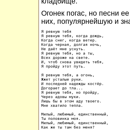
кладбище.
Огонек погас, но песни ее
них, популярнейшую и зн
Я ревную тебя

Я ревную тебя, когда дождь,

Когда снег, когда ветер.

Когда черная, долгая ночь,

Не даёт мне уснуть.

Я ревную тебя, но а ты,

Всех дороже на свете.

И, чтоб снова увидеть тебя,

Я пройду этот путь.

Я ревную тебя, а огонь,

Жжет усталые руки.

И последней надежды костёр.

Догорает до тла...

Я ревную тебя, но пройду,

Через адовы муки.

Лишь бы в этом аду твоего.

Мне хватило тепла.

Милый, любимый, единственный, 

Ты половинка моя. 

Милый, любимый, единственный, 

Как же ты там без меня? 
