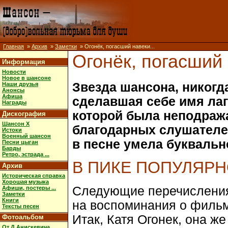
Главная
»
Архив
»
Заметки
» Огонёк, погасший навеки...
Огонёк, погасший 
Информация
Новости
Новое в шансоне
Звезда шансона, никогд
Наши друзья
Анонсы
Афиша
сделавшая себе имя лаг
Награды
которой была неподраж
Дискография
Шансон X
благодарных слушателей
Истоки
Военный шансон
в песне умела буквально
Песни цыган
Барды
Ретро, эстрада ...
В ПИКЕ ПОПУЛЯР
Архив
Историческая справка
Хорошая музыка
Следующие перечисления 
Афиши, постеры ...
Заметки
Книги
на воспоминания о фильм
Тексты песен
Итак, Катя Огонек, она ж
Фотоальбом
От Д.Анискевича