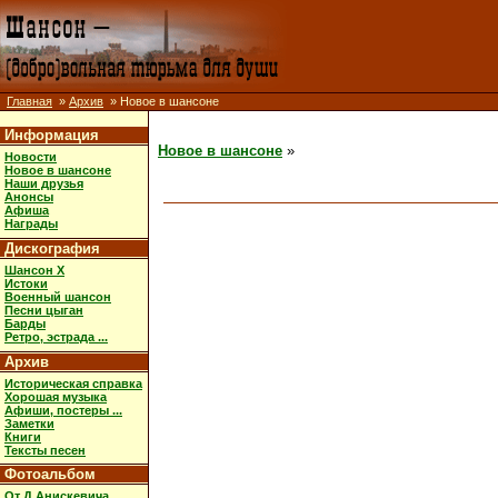
Главная
»
Архив
» Новое в шансоне
Информация
Новое в шансоне
»
Новости
Новое в шансоне
Наши друзья
Анонсы
Афиша
Награды
Дискография
Шансон X
Истоки
Военный шансон
Песни цыган
Барды
Ретро, эстрада ...
Архив
Историческая справка
Хорошая музыка
Афиши, постеры ...
Заметки
Книги
Тексты песен
Фотоальбом
От Д.Анискевича