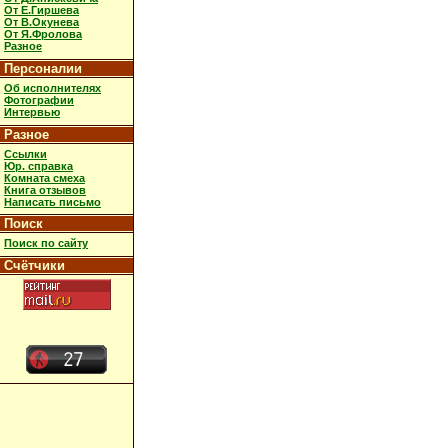
От Е.Гиршева
От В.Окунева
От Я.Фролова
Разное
Персоналии
Об исполнителях
Фотографии
Интервью
Разное
Ссылки
Юр. справка
Комната смеха
Книга отзывов
Написать письмо
Поиск
Поиск по сайту
Счётчики