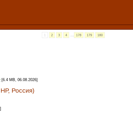
...
1
2
3
4
178
179
180
у
[6.4 MB, 06.08.2026]
ЛНР, Россия)
]