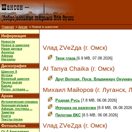
Главная
»
Архив
» Новое в шансоне
Информация
Новости
Новое в шансоне
Vлад ZVеZда (г. Омск)
Наши друзья
Анонсы
Афиша
Твои глаза
[6.9 MB, 07.08.2026]
Награды
Дискография
AI Tanya Chaika (г. Омск)
Шансон X
Истоки
Военный шансон
Друг Володя. Посв. Владимиру Окунев
Песни цыган
Барды
Михаил Майоров (г. Луганск, 
Ретро, эстрада ...
Архив
Родная Русь
[7.8 MB, 06.08.2026]
Историческая справка
Хорошая музыка
Игрушка на разгрузке
[8.8 MB, 06.08.2026
Афиши, постеры ...
Заметки
Пилотам ВКС
[8.5 MB, 06.08.2026]
Книги
Тексты песен
Vлад ZVеZда (г. Омск)
Фотоальбом
От Д.Анискевича