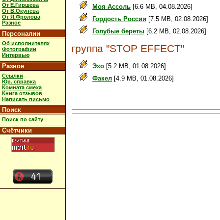
От Е.Гиршева
Моя Ассоль
[6.6 MB, 04.08.2026]
От В.Окунева
От Я.Фролова
Гордость России
[7.5 MB, 02.08.2026]
Разное
Голубые береты
[6.2 MB, 02.08.2026]
Персоналии
Об исполнителях
группа "STOP EFFECT"
Фотографии
Интервью
Разное
Эхо
[5.2 MB, 01.08.2026]
Ссылки
Факел
[4.9 MB, 01.08.2026]
Юр. справка
Комната смеха
Книга отзывов
Написать письмо
Поиск
Поиск по сайту
Счётчики