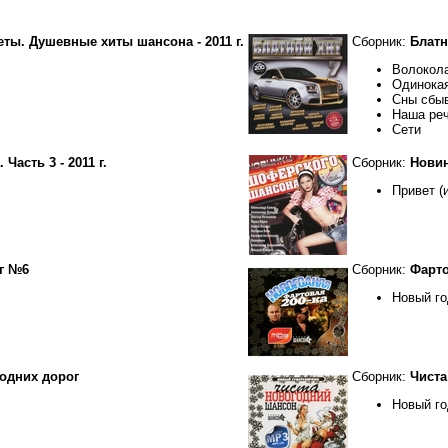
ты. Душевные хиты шансона - 2011 г.
Сборник:
Блатно
Волокол
Одинокая
Сны сбы
Наша ре
Сети
Часть 3 - 2011 г.
Сборник:
Новин
Привет (
г №6
Сборник:
Фарто
Новый го
годних дорог
Сборник:
Чиста
Новый го