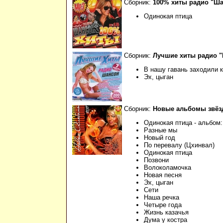
Сборник:
100% хиты радио "Ша
Одинокая птица
Сборник:
Лучшие хиты радио "
В нашу гавань заходили к
Эх, цыган
Сборник:
Новые альбомы звёзд
Одинокая птица - альбом:
Разные мы
Новый год
По перевалу (Цхинвал)
Одинокая птица
Позвони
Волоколамочка
Новая песня
Эх, цыган
Сети
Наша речка
Четыре года
Жизнь казачья
Дума у костра