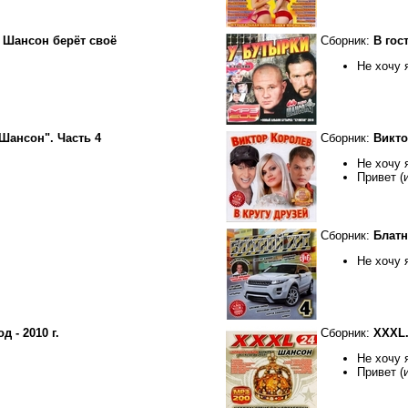
. Шансон берёт своё
Сборник:
В гос
Не хочу 
Шансон". Часть 4
Сборник:
Викто
Не хочу 
Привет (
Сборник:
Блатно
Не хочу 
 - 2010 г.
Сборник:
XXXL.
Не хочу 
Привет (