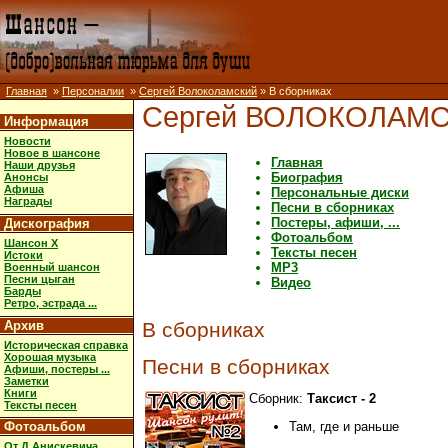
Главная
»
Персоналии
»
Сергей Волоколамский
» В сборниках
Сергей ВОЛОКОЛАМ
Информация
Новости
Новое в шансоне
Главная
Наши друзья
Биография
Анонсы
Афиша
Персональные диски
Награды
Песни в сборниках
Постеры, афиши, ...
Дискография
Фотоальбом
Шансон X
Тексты песен
Истоки
MP3
Военный шансон
Песни цыган
Видео
Барды
Ретро, эстрада ...
Архив
В сборниках
Историческая справка
Хорошая музыка
Песни в сборниках
Афиши, постеры ...
Заметки
Книги
Сборник:
Таксист - 2
Тексты песен
Фотоальбом
Там, где и раньше
От Д.Анискевича