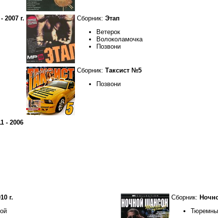
 2007 г.
Сборник:
Этап
Ветерок
Волоколамочка
Позвони
Сборник:
Таксист №5
Позвони
1 - 2006
10 г.
Сборник:
Ночно
пой
Тюремны