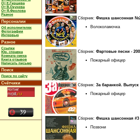
От Е.Гиршева
От В.Окунева
От Я.Фролова
Разное
Сборник:
Фишка шансонная №
Персоналии
Волоколамочка
Об исполнителях
Фотографии
Интервью
Разное
Ссылки
Сборник:
Фартовые песни - 200
Юр. справка
Комната смеха
Книга отзывов
Пожарный офицер
Написать письмо
Поиск
Поиск по сайту
Счётчики
Сборник:
За баранкой. Выпуск 
Пожарный офицер
Сборник:
Фишка шансонная #3 -
Позвони