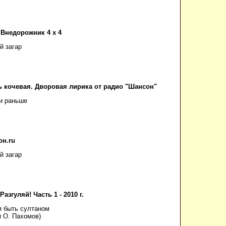
Внедорожник 4 х 4
й загар
 кочевая. Дворовая лирика от радио "Шансон"
 и раньше
н.ru
й загар
Разгуляй! Часть 1 - 2010 г.
я быть султаном
и О. Пахомов)