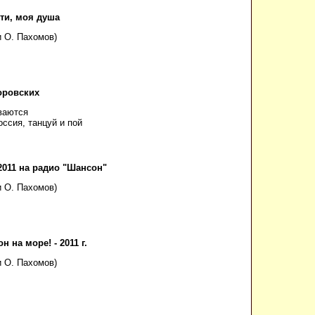
ти, моя душа
и О. Пахомов)
оровских
ваются
оссия, танцуй и пой
2011 на радио "Шансон"
и О. Пахомов)
н на море! - 2011 г.
и О. Пахомов)