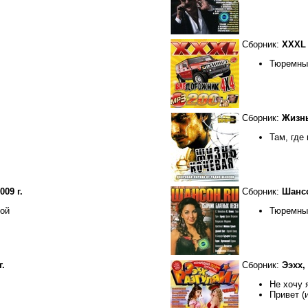
Сборник:
XXXL 
Тюремны
Сборник:
Жизнь
Там, где
009 г.
Сборник:
Шансо
пой
Тюремны
г.
Сборник:
Ээхх, 
Не хочу 
Привет (