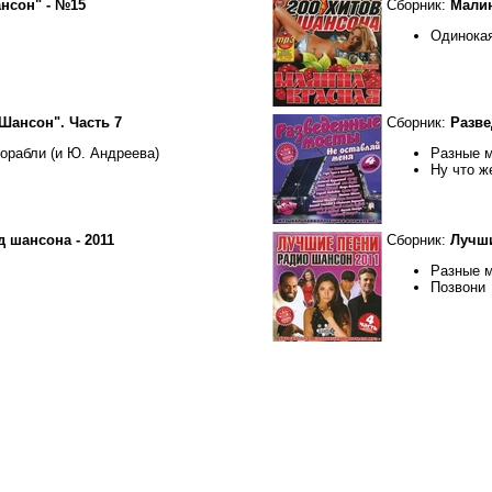
нсон" - №15
Сборник:
Малин
Одинокая
Шансон". Часть 7
Сборник:
Разве
орабли (и Ю. Андреева)
Разные 
Ну что ж
 шансона - 2011
Сборник:
Лучши
Разные 
Позвони