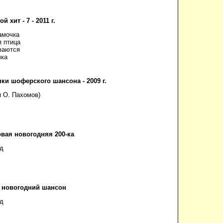
й хит - 7 - 2011 г.
амочка
 птица
ваются
чка
ки шоферского шансона - 2009 г.
и О. Пахомов)
вая новогодняя 200-ка
д
 новогодний шансон
д