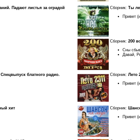
ний. Падают листья за оградой
Сборник:
Ты ле
Привет (
Сборник:
200 в
Сны сбы
Давай, Р
 Спецвыпуск блатного радио.
Сборник:
Лето 
Привет (
ный хит
Сборник:
Шансо
Привет (