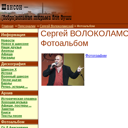
Главная
»
Персоналии
»
Сергей Волоколамский
» Фотоальбом
Сергей ВОЛОКОЛАМ
Информация
Фотоальбом
Новости
Новое в шансоне
Наши друзья
Анонсы
Афиша
Фотографии
Награды
Дискография
Шансон X
Истоки
Военный шансон
Песни цыган
Барды
Ретро, эстрада ...
Архив
Историческая справка
Хорошая музыка
Афиши, постеры ...
Заметки
Книги
Тексты песен
Фотоальбом
От Д.Анискевича