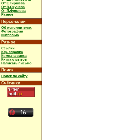
От Е.Гиршева
От В.Окунева
От Я.Фролова
Разное
Персоналии
Об исполнителях
Фотографии
Интервью
Разное
Ссылки
Юр. справка
Комната смеха
Книга отзывов
Написать письмо
Поиск
Поиск по сайту
Счётчики