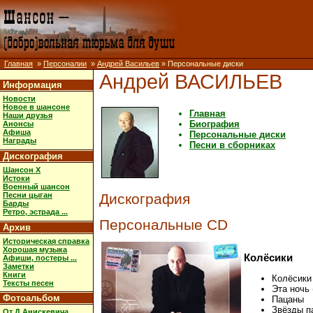
Главная
»
Персоналии
»
Андрей Васильев
» Персональные диски
Андрей ВАСИЛЬЕВ
Информация
Новости
Новое в шансоне
Главная
Наши друзья
Биография
Анонсы
Афиша
Персональные диски
Награды
Песни в сборниках
Дискография
Шансон X
Истоки
Военный шансон
Песни цыган
Дискография
Барды
Ретро, эстрада ...
Персональные CD
Архив
Историческая справка
Хорошая музыка
Колёсики
Афиши, постеры ...
Заметки
Книги
Колёсики
Тексты песен
Эта ночь 
Фотоальбом
Пацаны
Звёзды п
От Д.Анискевича