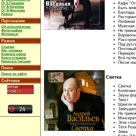
Кафе "От
От Е.Гиршева
От В.Окунева
Быть може
От Я.Фролова
Баллада 
Разное
Ресторан
Персоналии
Любимая
Мужская 
Об исполнителях
Не тревож
Фотографии
Интервью
Воровочк
Расстрое
Разное
Под русс
Ссылки
Почтовый
Юр. справка
Перекрёс
Комната смеха
Всё путём
Книга отзывов
Написать письмо
Песни на
Поиск
Поиск по сайту
Светка
Счётчики
Светка
Колёсики
Звуки фо
Твист
Шансон м
Заблудил
Не трево
Монсерат
Этих гла
Тётя Роз
Зима