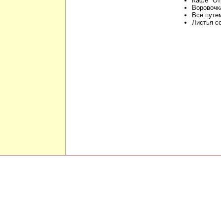
Кафе "От
Воровочк
Всё путе
Листья с