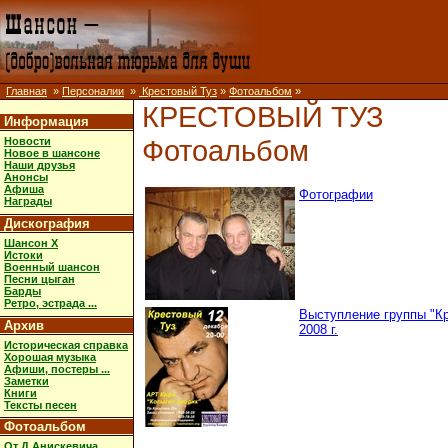
Главная
»
Персоналии
»
Крестовый Туз
»
Фотоальбом
»
КРЕСТОВЫЙ ТУЗ
Информация
Фотоальбом
Новости
Новое в шансоне
Наши друзья
Анонсы
Афиша
Фотографии
Награды
Дискография
Шансон X
Истоки
Военный шансон
Песни цыган
Барды
Ретро, эстрада ...
Выступление группы "Кре
Архив
2008 г.
Историческая справка
Хорошая музыка
Афиши, постеры ...
Заметки
Книги
Тексты песен
Фотоальбом
От Д.Анискевича