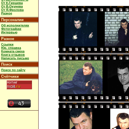
От Е.Гиршева
От В.Окунева
1
FUJI
→ 1A
2
KODAK
→
От Я.Фролова
Разное
Персоналии
Об исполнителях
Фотографии
Интервью
Разное
Ссылки
Юр. справка
Комната смеха
2
→ 
1
→ 1A
Книга отзывов
5
FUJI
→ 5A
6
KODAK
→
Написать письмо
Поиск
Поиск по сайту
Счётчики
6
→ 
5
→ 5A
9
FUJI
→ 9A
10
KODAK