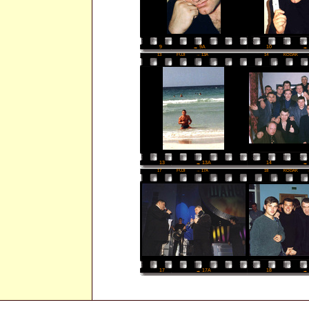
10
→ 
9
→ 9A
13
FUJI
→ 13A
14
KODAK
14
→ 
13
→ 13A
17
FUJI
→ 17A
18
KODAK
18
→ 
17
→ 17A