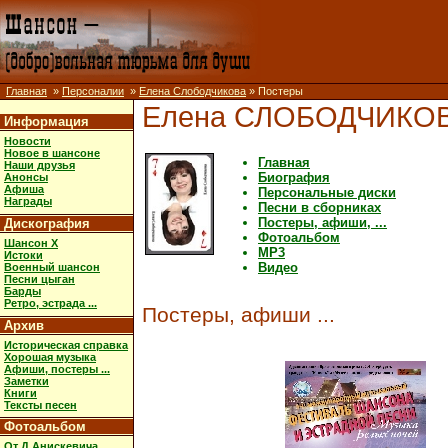
Главная
»
Персоналии
»
Елена Слободчикова
» Постеры
Елена СЛОБОДЧИКО
Информация
Новости
Новое в шансоне
Главная
Наши друзья
Биография
Анонсы
Афиша
Персональные диски
Награды
Песни в сборниках
Постеры, афиши, ...
Дискография
Фотоальбом
Шансон X
MP3
Истоки
Видео
Военный шансон
Песни цыган
Барды
Ретро, эстрада ...
Постеры, афиши ...
Архив
Историческая справка
Хорошая музыка
Афиши, постеры ...
Заметки
Книги
Тексты песен
Фотоальбом
От Д.Анискевича