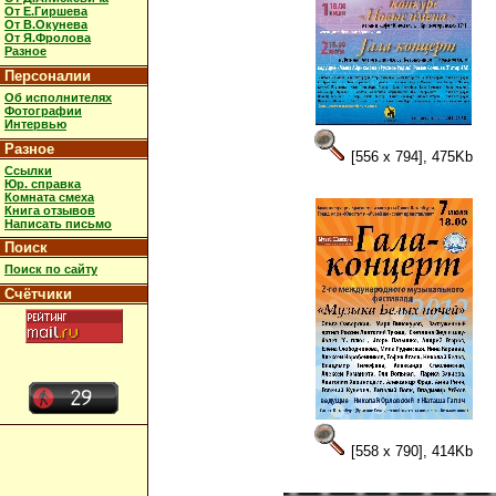
От Е.Гиршева
От В.Окунева
От Я.Фролова
Разное
Персоналии
Об исполнителях
Фотографии
Интервью
Разное
[556 x 794], 475Kb
Ссылки
Юр. справка
Комната смеха
Книга отзывов
Написать письмо
Поиск
Поиск по сайту
Счётчики
[558 x 790], 414Kb