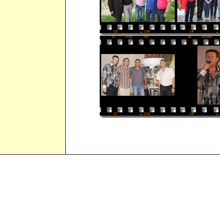
14
→ 
13
→ 13A
17
FUJI
→ 17A
18
KODAK
18
→ 
17
→ 17A