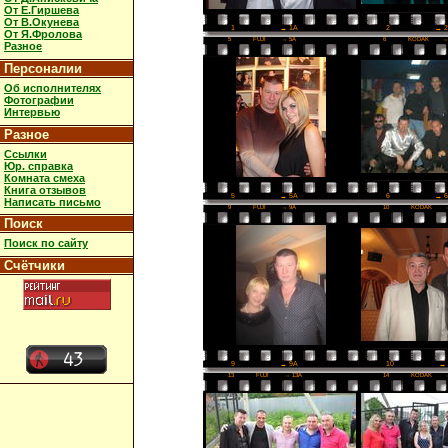
От Е.Гиршева
От В.Окунева
2
→ 
1
→ 1A
От Я.Фролова
5
FUJI
→ 5A
6
KODAK
→
Разное
Персоналии
Об исполнителях
Фотографии
Интервью
Разное
Ссылки
Юр. справка
Комната смеха
Книга отзывов
6
→ 
5
→ 5A
Написать письмо
9
FUJI
→ 9A
10
KODAK
Поиск
Поиск по сайту
Счётчики
10
→ 
9
→ 9A
13
FUJI
→ 13A
14
KODAK