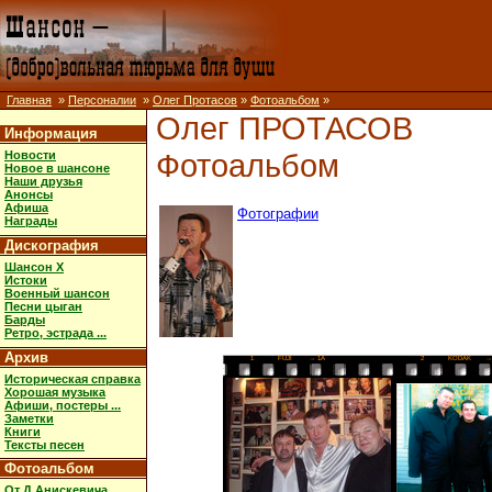
Главная
»
Персоналии
»
Олег Протасов
»
Фотоальбом
»
Олег ПРОТАСОВ
Информация
Фотоальбом
Новости
Новое в шансоне
Наши друзья
Анонсы
Афиша
Фотографии
Награды
Дискография
Шансон X
Истоки
Военный шансон
Песни цыган
Барды
Ретро, эстрада ...
Архив
1
FUJI
→ 1A
2
KODAK
→
Историческая справка
Хорошая музыка
Афиши, постеры ...
Заметки
Книги
Тексты песен
Фотоальбом
От Д.Анискевича