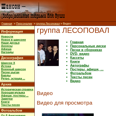
Главная
»
Персоналии
»
группа Лесоповал
» Видео
группа ЛЕСОПОВАЛ
Информация
Новости
Новое в шансоне
Главная
Наши друзья
Персональные диски
Анонсы
Афиша
Песни в сборниках
Награды
DVD, видео
Кассеты
Дискография
Книги
Шансон X
Автографы
Истоки
Постеры, афиши, ...
Военный шансон
Песни цыган
Фотоальбом
Барды
Тексты песен
Ретро, эстрада ...
Видео
Архив
Историческая справка
Видео
Хорошая музыка
Афиши, постеры ...
Заметки
Видео для просмотра
Книги
Тексты песен
Фотоальбом
От Д.Анискевича