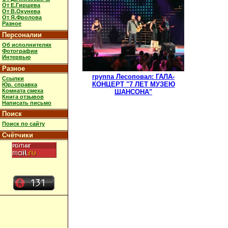
От Е.Гиршева
От В.Окунева
От Я.Фролова
Разное
Персоналии
Об исполнителях
Фотографии
Интервью
Разное
группа Лесоповал: ГАЛА-
Ссылки
КОНЦЕРТ "7 ЛЕТ МУЗЕЮ
Юр. справка
Комната смеха
ШАНСОНА"
Книга отзывов
Написать письмо
Поиск
Поиск по сайту
Счётчики