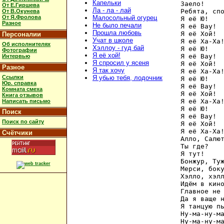
Капельки
Заело!

От Е.Гиршева
Ла - ла - лай
Ребята, спо
От В.Окунева
От Я.Фролова
Малосольный огурец
Я её Ю!

Разное
Не было печали
Я её Вау!

Прошла любовь
Я её Хой!

Персоналии
Учат в школе
Я её Ха-Ха!
Об исполнителях
Хэллоу - гуд бай
Я её Ю!

Фотографии
Я её хой!
Я её Вау!

Интервью
Я спросил у ясеня
Я её Хой!

Разное
Я так хочу
Я её Ха-Ха!
Ссылки
Я убью тебя, лодочник
Я её Ю!

Юр. справка
Я её Вау!

Комната смеха
Я её Хой!

Книга отзывов
Я её Ха-Ха!
Написать письмо
Я её Ю!

Поиск
Я её Вау!

Поиск по сайту
Я её Хой!

Я её Ха-Ха!
Счётчики
Алло, Салют
Ты где?

Я тут!

Бонжур, Туж
Мерси, боку
Хэлло, хэлл
Идём в кино
Главное не 
Да я ваще н
Я танцую пь
Ну-ма-ну-ма
Ну-ма-ну-ма