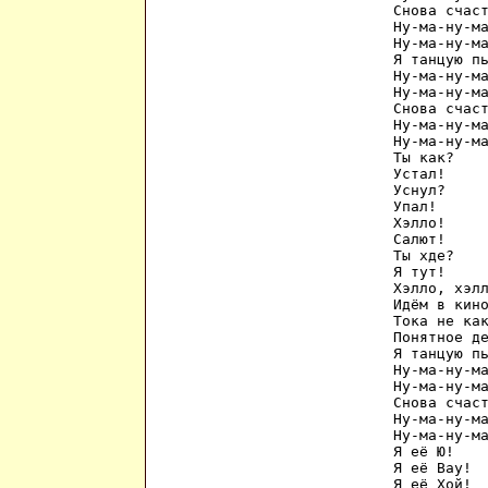
Снова счаст
Ну-ма-ну-ма
Ну-ма-ну-ма
Я танцую пь
Ну-ма-ну-ма
Ну-ма-ну-ма
Снова счаст
Ну-ма-ну-ма
Ну-ма-ну-ма
Ты как?

Устал!

Уснул?

Упал!

Хэлло!

Салют!

Ты хде?

Я тут!

Хэлло, хэлл
Идём в кино
Тока не как
Понятное де
Я танцую пь
Ну-ма-ну-ма
Ну-ма-ну-ма
Снова счаст
Ну-ма-ну-ма
Ну-ма-ну-ма
Я её Ю!

Я её Вау!

Я её Хой!
