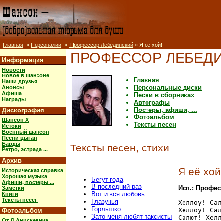
Главная
»
Персоналии
»
Профессор Лебединский
» Я её хой!
ПРОФЕССОР ЛЕБЕД
Информация
Новости
Новое в шансоне
Главная
Наши друзья
Персональные диски
Анонсы
Афиша
Песни в сборниках
Награды
Автографы
Постеры, афиши, ...
Дискография
Фотоальбом
Шансон X
Тексты песен
Истоки
Военный шансон
Песни цыган
Барды
Тексты песен, стихи
Ретро, эстрада ...
Архив
Я её хой
Историческая справка
Хорошая музыка
Бегут года
Афиши, постеры ...
В последний раз
Исп.: Профе
Заметки
Вот и вся любовь
Книги
Тексты песен
Глазунья
Хеллоу! Сал
Горлышко
Хеллоу! Сал
Фотоальбом
Зато меня любят таксисты
Салют! Хелл
От Д.Анискевича