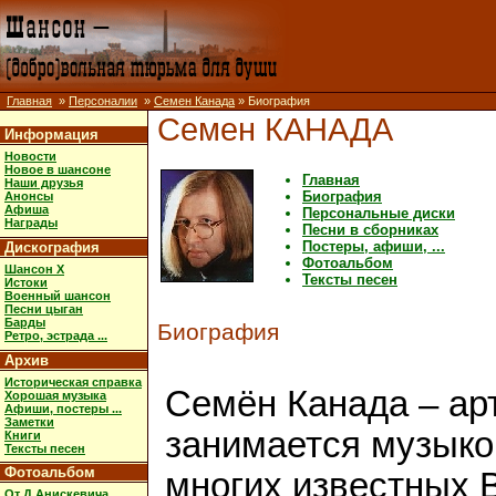
Главная
»
Персоналии
»
Семен Канада
» Биография
Семен КАНАДА
Информация
Новости
Новое в шансоне
Главная
Наши друзья
Биография
Анонсы
Афиша
Персональные диски
Награды
Песни в сборниках
Постеры, афиши, ...
Дискография
Фотоальбом
Шансон X
Тексты песен
Истоки
Военный шансон
Песни цыган
Барды
Биография
Ретро, эстрада ...
Архив
Историческая справка
Семён Канада – арт
Хорошая музыка
Афиши, постеры ...
Заметки
занимается музыкой
Книги
Тексты песен
Фотоальбом
многих известных В
От Д.Анискевича