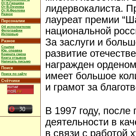
От Е.Гиршева
лидервокалиста. П
От В.Окунева
От Я.Фролова
Разное
лауреат премии “Ша
Персоналии
Об исполнителях
национальной росс
Фотографии
Интервью
За заслуги и больш
Разное
Ссылки
развитие отечестве
Юр. справка
Комната смеха
Книга отзывов
награжден орденом
Написать письмо
Поиск
имеет большое кол
Поиск по сайту
Счётчики
и грамот за благот
В 1997 году, после
деятельности в кач
в связи с работой