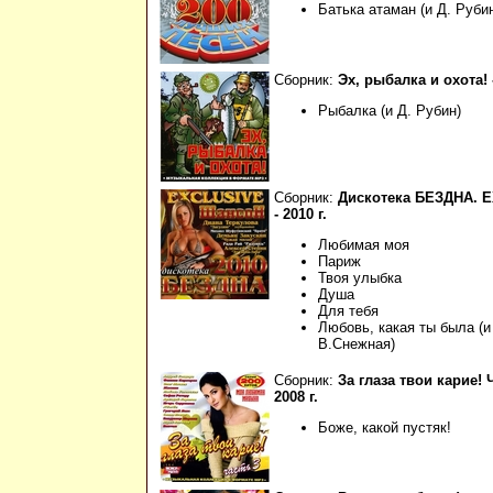
Батька атаман (и Д. Руби
Сборник:
Эх, рыбалка и охота! -
Рыбалка (и Д. Рубин)
Сборник:
Дискотека БЕЗДНА. 
- 2010 г.
Любимая моя
Париж
Твоя улыбка
Душа
Для тебя
Любовь, какая ты была (и
В.Снежная)
Сборник:
За глаза твои карие! Ч
2008 г.
Боже, какой пустяк!