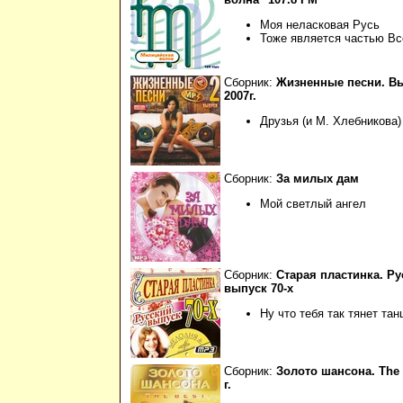
Моя неласковая Русь
Тоже является частью В
Сборник:
Жизненные песни. Вып
2007г.
Друзья (и М. Хлебникова)
Сборник:
За милых дам
Мой светлый ангел
Сборник:
Старая пластинка. Ру
выпуск 70-х
Ну что тебя так тянет тан
Сборник:
Золото шансона. The B
г.