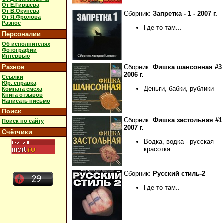
От Е.Гиршева
От В.Окунева
Сборник:
Запретка - 1 - 2007 г.
От Я.Фролова
Разное
Где-то там...
Персоналии
Об исполнителях
Фотографии
Интервью
Разное
Сборник:
Фишка шансонная #3 
2006 г.
Ссылки
Юр. справка
Деньги, бабки, рублики
Комната смеха
Книга отзывов
Написать письмо
Поиск
Сборник:
Фишка застольная #1 
Поиск по сайту
2007 г.
Счётчики
Водка, водка - русская
красотка
Сборник:
Русский стиль-2
Где-то там..