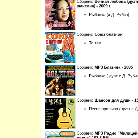
Сборник:
Вечная любовь (дуэ
шансона) - 2009 г.
Рыбалка (и Д. Рубин)
Сборник:
Союз блатной
То там
Сборник:
МР3 Блатняк - 2005
Рыбалка ( дуэт с Д. Руби
Сборник:
Шансон для души - 1
Песня про пиво ( дуэт с 
Сборник:
МР3 Радио "Милицей
волна" 107.8 FM