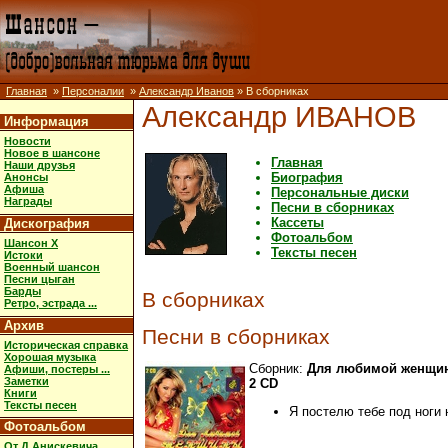
Главная
»
Персоналии
»
Александр Иванов
» В сборниках
Александр ИВАНОВ
Информация
Новости
Новое в шансоне
Главная
Наши друзья
Биография
Анонсы
Афиша
Персональные диски
Награды
Песни в сборниках
Кассеты
Дискография
Фотоальбом
Шансон X
Тексты песен
Истоки
Военный шансон
Песни цыган
Барды
В сборниках
Ретро, эстрада ...
Архив
Песни в сборниках
Историческая справка
Хорошая музыка
Сборник:
Для любимой женщи
Афиши, постеры ...
Заметки
2 CD
Книги
Тексты песен
Я постелю тебе под ноги 
Фотоальбом
От Д.Анискевича