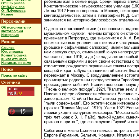
ребёнком жил в семье деда. Среди первых впеча
От Е.Гиршева
Константиновское четырехклассное училище (1909
От В.Окунева
Летом 1912 Есенин переехал в Москву, некоторое
От Я.Фролова
Разное
книгоиздательстве, затем в типографии И. Д. Сы
занимается на историко-философском отделении 
Персоналии
Об исполнителях
С детства слагавший стихи (в основном в подраж
Фотографии
музыкальном кружке", членом которого он станов
Интервью
приезжает в Петроград, где знакомится с А. А. Б
Разное
совместные выступления со стихами и частушкам
рубашке и сафьяновых сапожках), имели большой
Ссылки
Юр. справка
нем свежую струю, отмечавшей юную непосредств
Комната смеха
часослов", все 1918, и др.) складывается особы
Книга отзывов
связанными корнями и всем своим естеством с п
Написать письмо
стилистики рождаются окрашенные тонким восприя
Поиск
косарей и храп табуна становится объектом благ
переезжает в Москву. С воодушевлением встретив
Поиск по сайту
проникнутых радостным предчувствием "преображ
Счётчики
происходящих событий. Есенин воспевая новую де
"Песнь о великом походе", 1924, "Капитан земли",
Поиски в сфере образности сближают Есенина с 
завсегдатаем "Стойла Пегаса" литературного ка
"пыли содержания". Его эстетические интересы 
(трактат "Ключи Марии", 1919). Уже в 1921 Есени
лирики уходят вычурные метафоры. "Москва кабац
трёх лет брак с З. Н. Райх), пьяной удали, сме
притона в притон", где его окружает "чужой и хох
Событием в жизни Есенина явилась встреча с аме
Европе (Германия, Бельгия, Франция, Италия) и