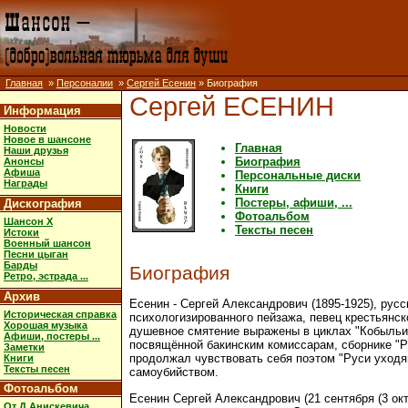
Главная
»
Персоналии
»
Сергей Есенин
» Биография
Сергей ЕСЕНИН
Информация
Новости
Новое в шансоне
Главная
Наши друзья
Биография
Анонсы
Афиша
Персональные диски
Награды
Книги
Постеры, афиши, ...
Дискография
Фотоальбом
Шансон X
Тексты песен
Истоки
Военный шансон
Песни цыган
Барды
Биография
Ретро, эстрада ...
Архив
Есенин - Сергей Александрович (1895-1925), русс
Историческая справка
психологизированного пейзажа, певец крестьянск
Хорошая музыка
душевное смятение выражены в циклах "Кобыльи ко
Афиши, постеры ...
посвящённой бакинским комиссарам, сборнике "Ру
Заметки
продолжал чувствовать себя поэтом "Руси уходящ
Книги
Тексты песен
самоубийством.
Фотоальбом
Есенин Сергей Александрович (21 сентября (3 окт
От Д.Анискевича