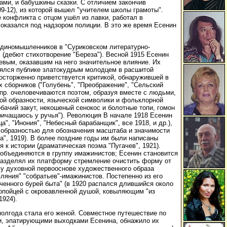
ми, и бабушкины сказки. С отличием закончив
9-12), из которой вышел "учителем школы грамоты".
е конфликта с отцом ушёл из лавки, работал в
 оказался под надзором полиции. В это же время Есенин
т единомышленников в "Суриковском литературно-
 (дебют стихотворение "Береза"). Весной 1915 Есенин
юевым, оказавшим на него значительное влияние. Их
лялся публике златокудрым молодцем в расшитой
осторженно приветствуется критикой, обнаружившей в
сборников ("Голубень", "Преображение", "Сельский
 пр. очеловечиваются поэтом, образуя вместе с людьми,
кой образности, языческой символики и фольклорной
бачий закут, некошеный сенокос и болотные топи, гомон
Причащаюсь у ручья"). Революция В начале 1918 Есенин
, "Инония", "Небесный барабанщик", все 1918, и др.),
 образностью для обозначения масштаба и значимости
а", 1919). В более поздние годы им были написаны
я к истории (драматическая поэма "Пугачев", 1921).
 объединяются в группу имажинистов; Есенин становится
 разделял их платформу стремление очистить форму от
ву духовной первооснове художественного образа
вляния" "собратьев"-имажинистов. Постепенно из его
ченного бурей быта" (в 1920 распался длившийся около
пропойцей с окровавленной душой, ковыляющим "из
1924).
полгода стала его женой. Совместное путешествие по
ми, эпатирующими выходками Есенина, обнажило их