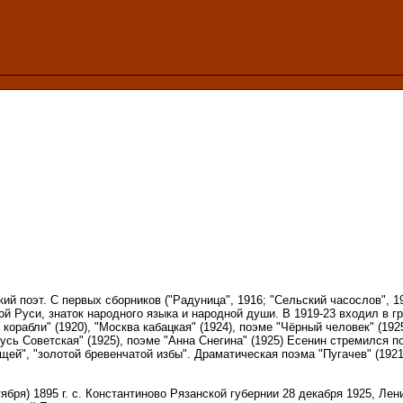
кий поэт. С первых сборников ("Радуница", 1916; "Сельский часослов", 1
ой Руси, знаток народного языка и народной души. В 1919-23 входил в 
рабли" (1920), "Москва кабацкая" (1924), поэме "Чёрный человек" (1925
сь Советская" (1925), поэме "Анна Снегина" (1925) Есенин стремился п
ей", "золотой бревенчатой избы". Драматическая поэма "Пугачев" (1921
ября) 1895 г. с. Константиново Рязанской губернии 28 декабря 1925, Лен