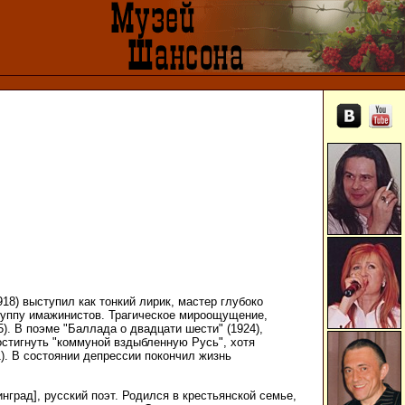
918) выступил как тонкий лирик, мастер глубоко
группу имажинистов. Трагическое мироощущение,
). В поэме "Баллада о двадцати шести" (1924),
остигнуть "коммуной вздыбленную Русь", хотя
). В состоянии депрессии покончил жизнь
инград], русский поэт. Родился в крестьянской семье,