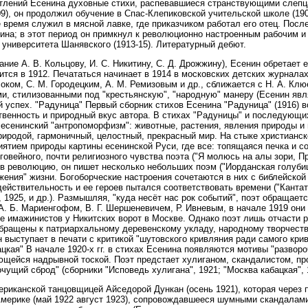
тлений Есенина духовные стихи, распевавшиеся странствующими слепца
), он продолжил обучение в Спас-Клепиковской учительской школе (190
 время служил в мясной лавке, где приказчиком работал его отец. Посл
тина; в этот период он примкнул к революционно настроенным рабочим и
университета Шанявского (1913-15). Литературный дебют.
ание А. В. Кольцову, И. С. Никитину, С. Д. Дрожжину), Есенин обретае
ится в 1912. Печататься начинает в 1914 в московских детских журналах
локом, С. М. Городецким, А. М. Ремизовым и др., сближается с Н. А. Кл
и, стилизованными под "крестьянскую", "народную" манеру (Есенин яв
 успех. "Радуница" Первый сборник стихов Есенина "Радуница" (1916) в
енность и природный вкус автора. В стихах "Радуницы" и последующих 
й есенинский "антропоморфизм": животные, растения, явления природы и
риродой, гармоничный, целостный, прекрасный мир. На стыке христианс
тием природы картины есенинской Руси, где все: топящаяся печка и со
оговейного, почти религиозного чувства поэта ("Я молюсь на алы зори, 
 революцию, он пишет несколько небольших поэм ("Иорданская голубица"
ения" жизни. Богоборческие настроения сочетаются в них с библейской
йствительность и ее героев пытался соответствовать времени ("Кантат
 1925, и др.). Размышляя, "куда несёт нас рок событий", поэт обращаетс
А. Б. Мариенгофом, В. Г. Шершеневичем, Р. Ивневым, в начале 1919 они
фе имажинистов у Никитских ворот в Москве. Однако поэт лишь отчасти
обращены к патриархальному деревенскому укладу, народному творчест
н выступает в печати с критикой "шутовского кривляния ради самого кри
кая" В начале 1920-х гг. в стихах Есенина появляются мотивы "разворо
няющейся надрывной тоской. Поэт предстает хулиганом, скандалистом, 
очущий сброд" (сборники "Исповедь хулигана", 1921; "Москва кабацкая", 
риканской танцовщицей Айседорой Дункан (осень 1921), которая через 
 Америке (май 1922 август 1923), сопровождавшееся шумными скандала